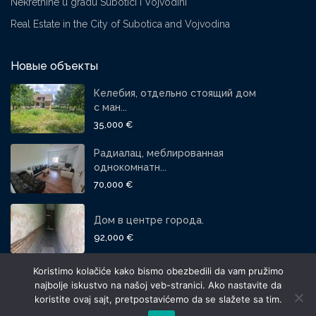
Nekretnine u gradu Subotici i Vojvodini
Real Estate in the City of Subotica and Vojvodina
Новые объекты
Келебия, отдельно стоящий дом
с ман...
35,000 €
Радиалац, меблированная
однокомнатн...
70,000 €
Дом в центре города.
92,000 €
Koristimo kolačiće kako bismo obezbedili da vam pružimo
СОЦИАЛЬНЫЕ СЕТИ:
najbolje iskustvo na našoj veb-stranici. Ako nastavite da
koristite ovaj sajt, pretpostavićemo da se slažete sa tim.