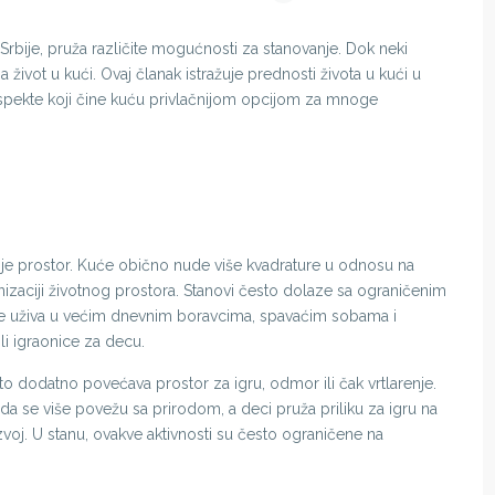
Srbije, pruža različite mogućnosti za stanovanje. Dok neki
 život u kući. Ovaj članak istražuje prednosti života u kući u
 aspekte koji čine kuću privlačnijom opcijom za mnoge
i je prostor. Kuće obično nude više kvadrature u odnosu na
zaciji životnog prostora. Stanovi često dolaze sa ograničenim
e uživa u većim dnevnim boravcima, spavaćim sobama i
li igraonice za decu.
o dodatno povećava prostor za igru, odmor ili čak vrtlarenje.
 se više povežu sa prirodom, a deci pruža priliku za igru na
voj. U stanu, ovakve aktivnosti su često ograničene na