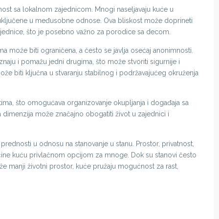
nost sa lokalnom zajednicom. Mnogi naseljavaju kuće u
 uključene u međusobne odnose. Ova bliskost može doprineti
 zajednice, što je posebno važno za porodice sa decom.
a može biti ograničena, a često se javlja osećaj anonimnosti.
naju i pomažu jedni drugima, što može stvoriti sigurnije i
ože biti ključna u stvaranju stabilnog i podržavajućeg okruženja
tima, što omogućava organizovanje okupljanja i događaja sa
a dimenzija može značajno obogatiti život u zajednici i
e prednosti u odnosu na stanovanje u stanu. Prostor, privatnost,
m čine kuću privlačnom opcijom za mnoge. Dok su stanovi često
raže manji životni prostor, kuće pružaju mogućnost za rast,