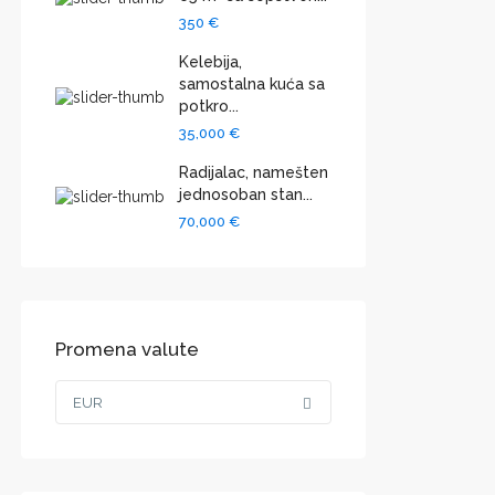
350 €
Kelebija,
samostalna kuća sa
potkro...
35,000 €
Radijalac, namešten
jednosoban stan...
70,000 €
Promena valute
EUR