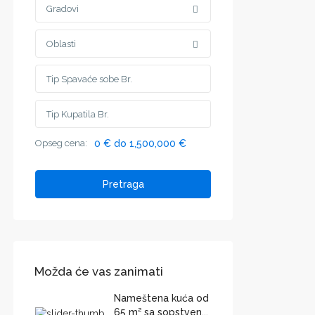
Gradovi
Oblasti
Opseg cena:
0 € do 1,500,000 €
Pretraga
Možda će vas zanimati
Nameštena kuća od
65 m² sa sopstven...