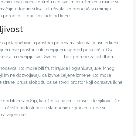
stanovnici imaju veću kontrolu nad svojim okruženjem i manje su
čajno doprineti kvalitetu života, jer omogućava mirniji i
a porodice ili one koji rade od kuće.
ljivost
eč o prilagođavanju prostora potrebama stanara. Vlasnici kuća
ajući nove prostorije ili menjajući raspored postojećih. Ova
vijaju i menjaju svoj životni stil bez potrebe za selidbom.
odavca, što može biti frustrirajuće i ograničavajuće. Mnogi
koji im ne dozvoljavaju da izvrše željene izmene, što može
 strane, pruža slobodu da se stvori prostor koji odražava lične
atnih sadržaja, kao što su bazeni, terase ili letnjikovci, što
je su često nedostupne u stambenim zgradama, gde su
ima zajednice.