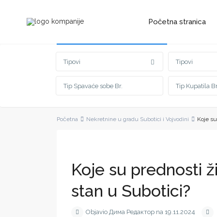
Početna stranica
Napredna pretraga
Tipovi
Tipovi
Početna
Nekretnine u gradu Subotici i Vojvodini
Koje su
Koje su prednosti ž
stan u Subotici?
Objavio Дима Редактор na 19.11.2024