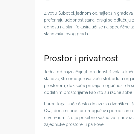
Život u Subotici, jednom od najlepših gradova 
preferiraju udobnost stana, drugi se odlučuju za
odnosu na stan, fokusirajući se na specifične
stanovnike ovog grada.
Prostor i privatnost
Jedna od najznačajnijih prednosti života u kuć
stanove, što omogućava veću slobodu u organi
prostorom, dok kuće pružaju mogućnost da s
dodatnim prostorijama kao što su radne sobe i
Pored toga, kuće često dolaze sa dvorištem, št
Ovaj dodatni prostor omogućava porodicama da
otvorenom, što je posebno važno za njihov raz
zajedničke prostore ili parkove.