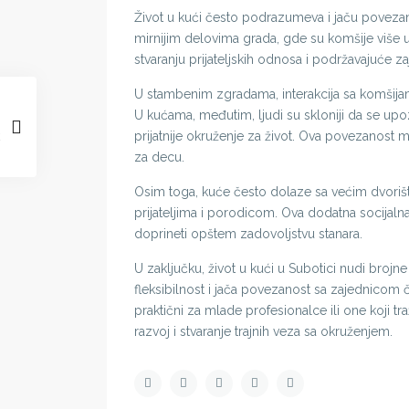
Život u kući često podrazumeva i jaču poveza
mirnijim delovima grada, gde su komšije više
stvaranju prijateljskih odnosa i podržavajuće
U stambenim zgradama, interakcija sa komšijam
U kućama, međutim, ljudi su skloniji da se upoz
prijatnije okruženje za život. Ova povezanost m
za decu.
Osim toga, kuće često dolaze sa većim dvoriš
prijateljima i porodicom. Ova dodatna socijaln
doprineti opštem zadovoljstvu stanara.
U zaključku, život u kući u Subotici nudi brojn
fleksibilnost i jača povezanost sa zajednico
praktični za mlade profesionalce ili one koji t
razvoj i stvaranje trajnih veza sa okruženjem.