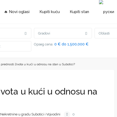
🔥 Novi oglasi
Kupiti kuću
Kupiti stan
Gradovi
Oblasti
0 € do 1,500,000 €
Opseg cena:
 prednosti života u kući u odnosu na stan u Subotici?
ivota u kući u odnosu na
Nekretnine u gradu Subotici i Vojvodini
0