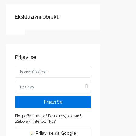
Ekskluzivni objekti
DRUŠTVENE LINKOVI:
Prijavi se
Воеводине
jvodini
ca and
Prijavi Se
Потребан налог? Региструјте овде!
Zaboravili ste lozinku?
Prijavi se sa Google