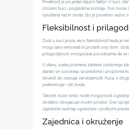
Privatnost je još jedan ključni faktor. U kući, 
izloženi buci i pogledima komšija. Ovo može zna
opušteniji način života, što je posebno važno z
Fleksibilnost i prilagod
Život u kući pruža veću fleksibilnost kada je r
mogu lako renovirati ili proširiti svoj dom, dod
prilagodljivost omogućava porodicama da se raz
U stanu, svaka promena zahteva odobrenje stan
stanari se suočavaju sa pravilima i propisima 
dovesti do osećaja zarobljenosti. Kuća, s druge
preferencije i stil života.
Takođe, kuće često nude mogućnost izgradnje dod
dodatno obogaćuje životni prostor. Ove opci
zajednički sadržaji ograničeni i podložni pravil
Zajednica i okruženje