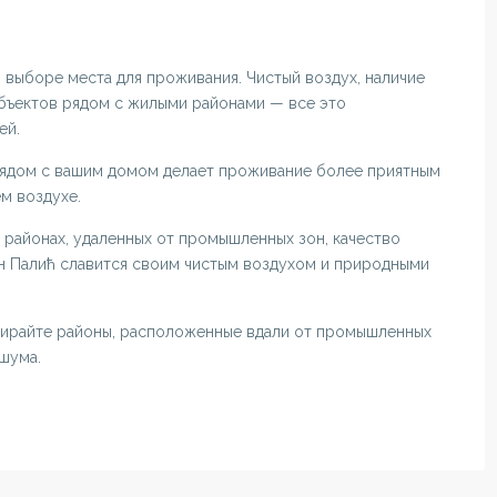
 выборе места для проживания. Чистый воздух, наличие
бъектов рядом с жилыми районами — все это
ей.
 рядом с вашим домом делает проживание более приятным
м воздухе.
в районах, удаленных от промышленных зон, качество
он Палић славится своим чистым воздухом и природными
бирайте районы, расположенные вдали от промышленных
 шума.
БЫСТРЫЕ ССЫЛКИ
 Суботица, Владимира Назора
Politika Privatnosti