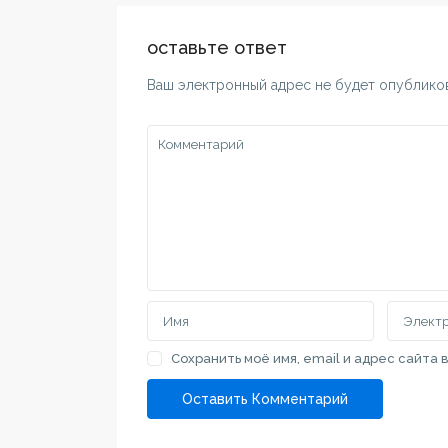
поиска недвижимости в Воеводине и
7
крупных городах Сербии
+381 69 
оставьте ответ
love@spr
Ваш электронный адрес не будет опублико
Свяжитесь с нами
Сербия, Суботица, Владимира Назора
Списки по
7
Дом
+381 69 111 00 69
Квартира
+381 691 11 00 69
love@sprat.rs
SPRAT.RS
Сохранить моё имя, email и адрес сайта