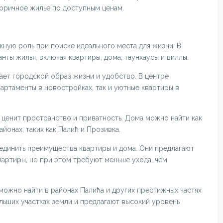
торичное жилье по доступным ценам.
ную роль при поиске идеального места для жизни. В
ты жилья, включая квартиры, дома, таунхаусы и виллы.
тает городской образ жизни и удобство. В центре
ртаменты в новостройках, так и уютные квартиры в
о ценит пространство и приватность. Дома можно найти как
айонах, таких как Палић и Прозивка.
бъединить преимущества квартиры и дома. Они предлагают
вартиры, но при этом требуют меньше ухода, чем
можно найти в районах Палића и других престижных частях
льших участках земли и предлагают высокий уровень