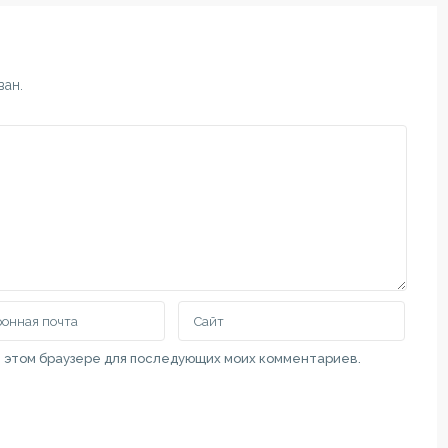
Uslovi Korišćenja
111 00 69
Недвижимость в Суботице и 
at.rs
ван.
Nekretnine u gradu Subotici i Vo
Real Estate in the City of Suboti
 категориям
Vojvodina
Новые объекты
Келебия, отд
стоящий дом с
35,000 €
Радиалац,
меблированн
однокомнатн..
 в этом браузере для последующих моих комментариев.
70,000 €
Дом в центре
92,000 €