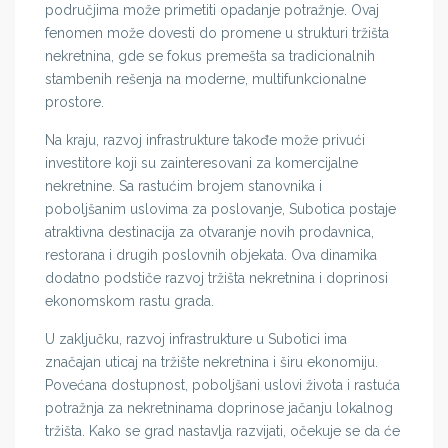
područjima može primetiti opadanje potražnje. Ovaj
fenomen može dovesti do promene u strukturi tržišta
nekretnina, gde se fokus premešta sa tradicionalnih
stambenih rešenja na moderne, multifunkcionalne
prostore.
Na kraju, razvoj infrastrukture takođe može privući
investitore koji su zainteresovani za komercijalne
nekretnine. Sa rastućim brojem stanovnika i
poboljšanim uslovima za poslovanje, Subotica postaje
atraktivna destinacija za otvaranje novih prodavnica,
restorana i drugih poslovnih objekata. Ova dinamika
dodatno podstiče razvoj tržišta nekretnina i doprinosi
ekonomskom rastu grada.
U zaključku, razvoj infrastrukture u Subotici ima
značajan uticaj na tržište nekretnina i širu ekonomiju.
Povećana dostupnost, poboljšani uslovi života i rastuća
potražnja za nekretninama doprinose jačanju lokalnog
tržišta. Kako se grad nastavlja razvijati, očekuje se da će