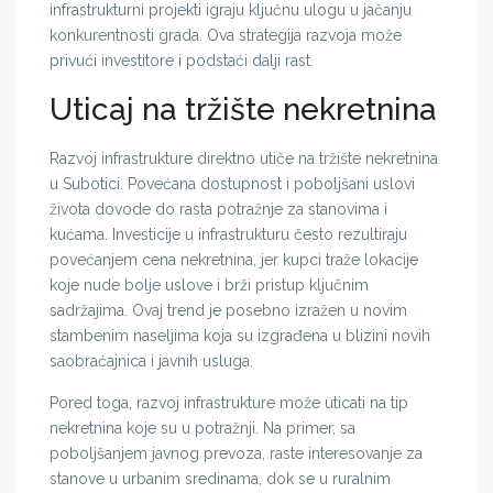
infrastrukturni projekti igraju ključnu ulogu u jačanju
konkurentnosti grada. Ova strategija razvoja može
privući investitore i podstaći dalji rast.
Uticaj na tržište nekretnina
Razvoj infrastrukture direktno utiče na tržište nekretnina
u Subotici. Povećana dostupnost i poboljšani uslovi
života dovode do rasta potražnje za stanovima i
kućama. Investicije u infrastrukturu često rezultiraju
povećanjem cena nekretnina, jer kupci traže lokacije
koje nude bolje uslove i brži pristup ključnim
sadržajima. Ovaj trend je posebno izražen u novim
stambenim naseljima koja su izgrađena u blizini novih
saobraćajnica i javnih usluga.
Pored toga, razvoj infrastrukture može uticati na tip
nekretnina koje su u potražnji. Na primer, sa
poboljšanjem javnog prevoza, raste interesovanje za
stanove u urbanim sredinama, dok se u ruralnim