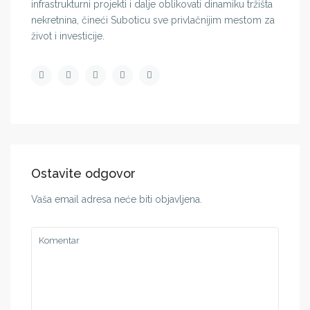
infrastrukturni projekti i dalje oblikovati dinamiku tržišta
nekretnina, čineći Suboticu sve privlačnijim mestom za
život i investicije.
Ostavite odgovor
Vaša email adresa neće biti objavljena.