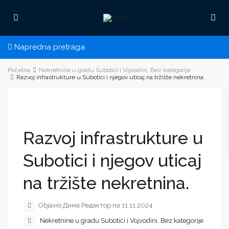
Napredna pretraga
Početna
Nekretnine u gradu Subotici i Vojvodini
,
Bez kategorije
Razvoj infrastrukture u Subotici i njegov uticaj na tržište nekretnina.
Razvoj infrastrukture u
Subotici i njegov uticaj
na tržište nekretnina.
Objavio Дима Редактор na 11.11.2024
Nekretnine u gradu Subotici i Vojvodini
,
Bez kategorije