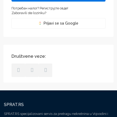
Потребан налог? Региструјте овде!
Zaboravili ste lozinku?
Prijavi se sa Google
Društvene veze:
SPRAT.RS
SPRAT.RS specijalizovani servis za pretragu nekretnina u Vojvodini i