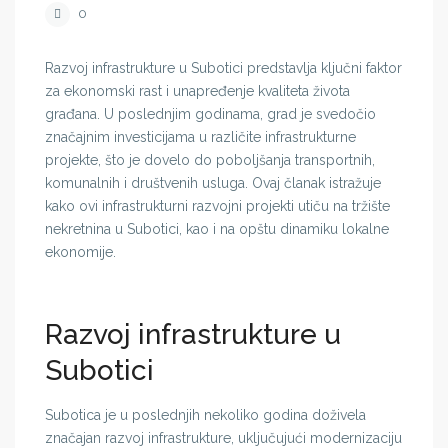
0
Razvoj infrastrukture u Subotici predstavlja ključni faktor
za ekonomski rast i unapređenje kvaliteta života
građana. U poslednjim godinama, grad je svedočio
značajnim investicijama u različite infrastrukturne
projekte, što je dovelo do poboljšanja transportnih,
komunalnih i društvenih usluga. Ovaj članak istražuje
kako ovi infrastrukturni razvojni projekti utiču na tržište
nekretnina u Subotici, kao i na opštu dinamiku lokalne
ekonomije.
Razvoj infrastrukture u
Subotici
Subotica je u poslednjih nekoliko godina doživela
značajan razvoj infrastrukture, uključujući modernizaciju