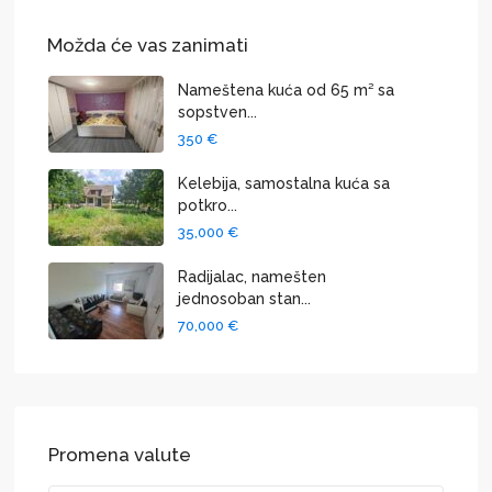
Možda će vas zanimati
Nameštena kuća od 65 m² sa
sopstven...
350 €
Kelebija, samostalna kuća sa
potkro...
35,000 €
Radijalac, namešten
jednosoban stan...
70,000 €
Promena valute