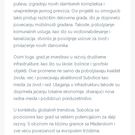
puteva, izgradnju novih stambenih kompleksa i
unapređenje javnog prevoza. Ovi projekti su omogućili
lakši pristup različitim delovima grada, što je doprinelo
povećanju mobilnosti građana. Takođe, poboljšanje
komunalnih usluga, kao što su vodosnabdevanje i
kanalizacija, stvorilo je povoljnije uslove za život i
privlačenje novih stanovnika.
Osim toga, grad je investirao u razvoj društvene
infrastrukture, kao što su škole, bolnice i sportski
objekti. Ove promene ne samo da poboljšavaju kvalitet
života, već i povećavaju atraktivnost Subotice kao
mesta za život i rad. Ulaganja u infrastrukturu takođe su
doprinela jačanju lokalne ekonomije, stvarajući nova
radna mesta i podstičući preduzetništvo.
U kontekstu globalnih trendova, Subotica se
pozicionira kao grad sa velikim potencijalom za dalji
razvoj. S obzirom na blizinu granice sa Mađarskom i
sve veću povezanost sa evropskim tržištima,