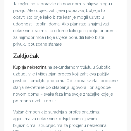
Također, ne zaboravite da novi dom zahtijeva njegu i
pažnju. Ako objekt zahtijeva popravke, bolje je to
obaviti što prije kako biste kasnije mogli uživati u
udobnosti i toplini doma. Ako planirate iznajmljivati
nekretninu, razmislite o tome kako je najbolje pripremiti
za najmoprimce i koje uvjete ponuditi kako biste
privukli pouzdane stanare.
Zaključak
Kupnja nekretnina
na sekundarnom tržištu u Subotici
uzbudljiv je i višeslojan proces koji zahtijeva pažljiv
pristup i temeljitu pripremu. Od izbora kvarta i procjene
stanja nekretnine do sklapanja ugovora i prilagodbe
novom domu – svaka faza ima svoje značajke koje je
potrebno uzeti u obzir.
Važan čimbenik je suradnja s profesionalcima:
agentima za nekretnine, odvjetnicima, javnim
bilježnicima i stručnjacima za procjenu nekretnina.