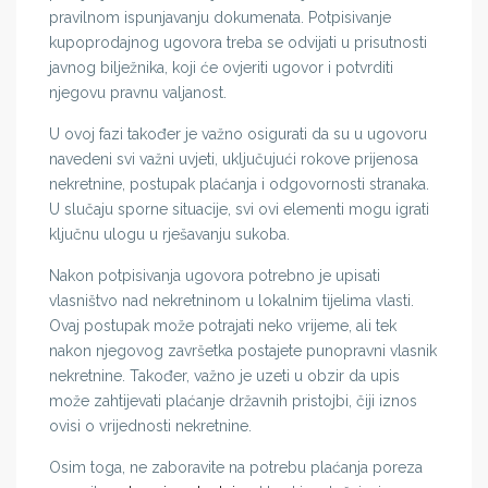
pravilnom ispunjavanju dokumenata. Potpisivanje
kupoprodajnog ugovora treba se odvijati u prisutnosti
javnog bilježnika, koji će ovjeriti ugovor i potvrditi
njegovu pravnu valjanost.
U ovoj fazi također je važno osigurati da su u ugovoru
navedeni svi važni uvjeti, uključujući rokove prijenosa
nekretnine, postupak plaćanja i odgovornosti stranaka.
U slučaju sporne situacije, svi ovi elementi mogu igrati
ključnu ulogu u rješavanju sukoba.
Nakon potpisivanja ugovora potrebno je upisati
vlasništvo nad nekretninom u lokalnim tijelima vlasti.
Ovaj postupak može potrajati neko vrijeme, ali tek
nakon njegovog završetka postajete punopravni vlasnik
nekretnine. Također, važno je uzeti u obzir da upis
može zahtijevati plaćanje državnih pristojbi, čiji iznos
ovisi o vrijednosti nekretnine.
Osim toga, ne zaboravite na potrebu plaćanja poreza