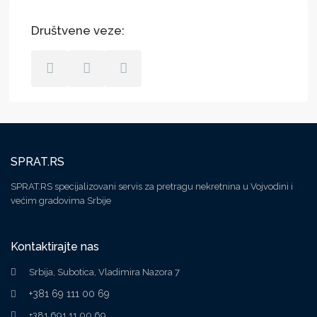
Društvene veze:
SPRAT.RS
SPRAT.RS specijalizovani servis za pretragu nekretnina u Vojvodini i
većim gradovima Srbije
Kontaktirajte nas
Srbija, Subotica, Vladimira Nazora 7
+381 69 111 00 69
+381 691 11 00 69