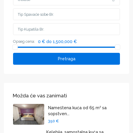
Opseg cena:
0 € do 1,500,000 €
Pretraga
Možda će vas zanimati
Nameštena kuća od 65 m² sa
sopstven...
350 €
Kelebija, samostalna kuća sa