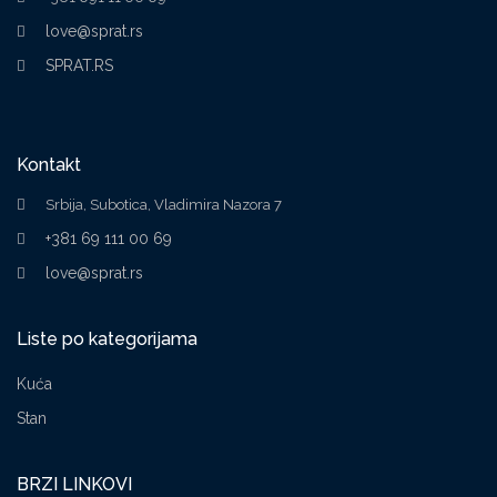
love@sprat.rs
SPRAT.RS
Kontakt
Srbija, Subotica, Vladimira Nazora 7
+381 69 111 00 69
love@sprat.rs
Liste po kategorijama
Kuća
Stan
BRZI LINKOVI