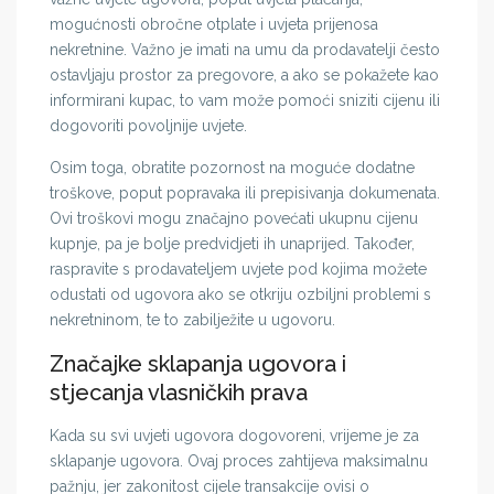
mogućnosti obročne otplate i uvjeta prijenosa
nekretnine. Važno je imati na umu da prodavatelji često
ostavljaju prostor za pregovore, a ako se pokažete kao
informirani kupac, to vam može pomoći sniziti cijenu ili
dogovoriti povoljnije uvjete.
Osim toga, obratite pozornost na moguće dodatne
troškove, poput popravaka ili prepisivanja dokumenata.
Ovi troškovi mogu značajno povećati ukupnu cijenu
kupnje, pa je bolje predvidjeti ih unaprijed. Također,
raspravite s prodavateljem uvjete pod kojima možete
odustati od ugovora ako se otkriju ozbiljni problemi s
nekretninom, te to zabilježite u ugovoru.
Značajke sklapanja ugovora i
stjecanja vlasničkih prava
Kada su svi uvjeti ugovora dogovoreni, vrijeme je za
sklapanje ugovora. Ovaj proces zahtijeva maksimalnu
pažnju, jer zakonitost cijele transakcije ovisi o