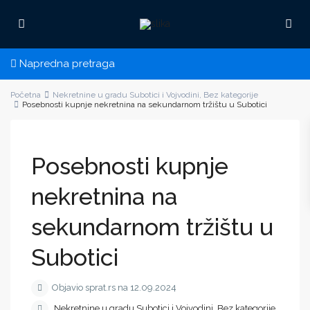
Napredna pretraga
Početna
Nekretnine u gradu Subotici i Vojvodini
,
Bez kategorije
Posebnosti kupnje nekretnina na sekundarnom tržištu u Subotici
Posebnosti kupnje
nekretnina na
sekundarnom tržištu u
Subotici
Objavio sprat.rs na 12.09.2024
Nekretnine u gradu Subotici i Vojvodini
,
Bez kategorije