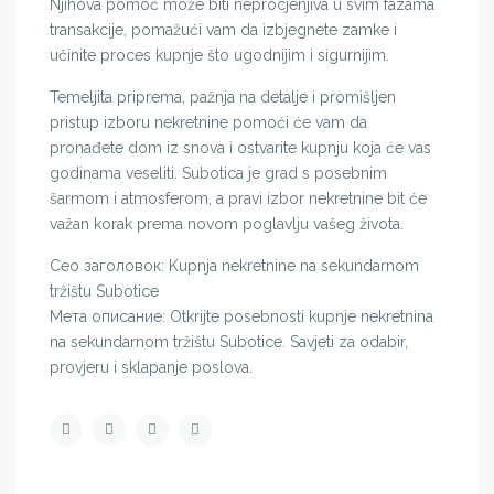
Njihova pomoć može biti neprocjenjiva u svim fazama
transakcije, pomažući vam da izbjegnete zamke i
učinite proces kupnje što ugodnijim i sigurnijim.
Temeljita priprema, pažnja na detalje i promišljen
pristup izboru nekretnine pomoći će vam da
pronađete dom iz snova i ostvarite kupnju koja će vas
godinama veseliti. Subotica je grad s posebnim
šarmom i atmosferom, a pravi izbor nekretnine bit će
važan korak prema novom poglavlju vašeg života.
Сео заголовок: Kupnja nekretnine na sekundarnom
tržištu Subotice
Мета описание: Otkrijte posebnosti kupnje nekretnina
na sekundarnom tržištu Subotice. Savjeti za odabir,
provjeru i sklapanje poslova.