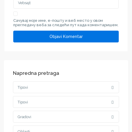
Сачувај моје име, е-пошту и веб место у овом
прегледачу веба за следећи пут када коментаришем.
Napredna pretraga
Tipovi
Tipovi
Gradovi
Oblasti