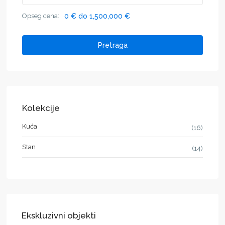
Opseg cena:
0 € do 1,500,000 €
Pretraga
Kolekcije
Kuća
(16)
Stan
(14)
Ekskluzivni objekti