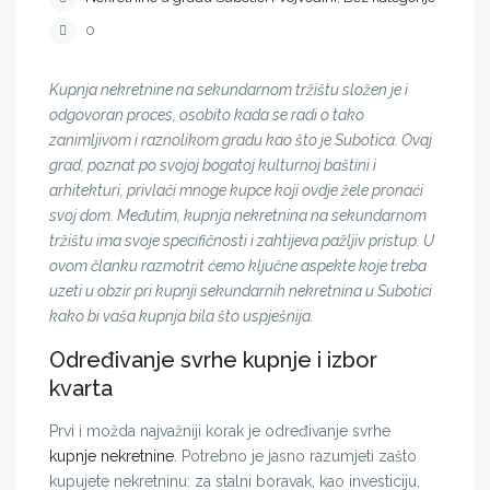
0
Kupnja nekretnine na sekundarnom tržištu složen je i
odgovoran proces, osobito kada se radi o tako
zanimljivom i raznolikom gradu kao što je Subotica. Ovaj
grad, poznat po svojoj bogatoj kulturnoj baštini i
arhitekturi, privlači mnoge kupce koji ovdje žele pronaći
svoj dom. Međutim, kupnja nekretnina na sekundarnom
tržištu ima svoje specifičnosti i zahtijeva pažljiv pristup. U
ovom članku razmotrit ćemo ključne aspekte koje treba
uzeti u obzir pri kupnji sekundarnih nekretnina u Subotici
kako bi vaša kupnja bila što uspješnija.
Određivanje svrhe kupnje i izbor
kvarta
Prvi i možda najvažniji korak je određivanje svrhe
kupnje nekretnine
. Potrebno je jasno razumjeti zašto
kupujete nekretninu: za stalni boravak, kao investiciju,