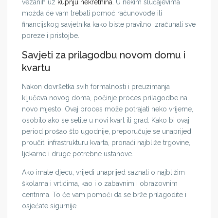
vezanih uz
kupnju nekretnina
. U nekim slučajevima
možda će vam trebati pomoć računovođe ili
financijskog savjetnika kako biste pravilno izračunali sve
poreze i pristojbe.
Savjeti za prilagodbu novom domu i
kvartu
Nakon dovršetka svih formalnosti i preuzimanja
ključeva novog doma, počinje proces prilagodbe na
novo mjesto. Ovaj proces može potrajati neko vrijeme,
osobito ako se selite u novi kvart ili grad. Kako bi ovaj
period prošao što ugodnije, preporučuje se unaprijed
proučiti infrastrukturu kvarta, pronaći najbliže trgovine,
ljekarne i druge potrebne ustanove.
Ako imate djecu, vrijedi unaprijed saznati o najbližim
školama i vrtićima, kao i o zabavnim i obrazovnim
centrima. To će vam pomoći da se brže prilagodite i
osjećate sigurnije.