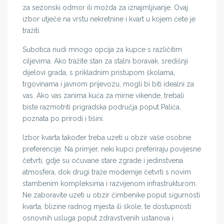
za sezonski odmor ili možda za iznajmljivanje. Ovaj
izbor utječe na vrstu nekretnine i kvart u kojem ćete je
tražiti.
Subotica nudi mnogo opcija za kupce s različitim
ciljevima. Ako tražite stan za stalni boravak, središnji
dijelovi grada, s prikladnim pristupom školama,
trgovinama i javnom prijevozu, mogli bi biti idealni za
vas. Ako vas zanima kuća za mirne vikende, trebali
biste razmotriti prigradska područja poput Palića,
poznata po prirodi i tišini.
Izbor kvarta također treba uzeti u obzir vaše osobne
preferencije. Na primjer, neki kupci preferiraju povijesne
četvrti, gdje su očuvane stare zgrade i jedinstvena
atmosfera, dok drugi traže modernije četvrti s novim
stambenim kompleksima i razvijenom infrastrukturom.
Ne zaboravite uzeti u obzir čimbenike poput sigurnosti
kvarta, blizine radnog mjesta ili škole, te dostupnosti
osnovnih usluga poput zdravstvenih ustanova i