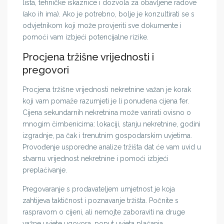
lista, tehničke iskaznice i dozvola za obavljene radove
(ako ih ima). Ako je potrebno, bolje je konzultirati se s
odvjetnikom koji može provjeriti sve dokumente i
pomoći vam izbjeći potencijalne rizike.
Procjena tržišne vrijednosti i
pregovori
Procjena tržišne vrijednosti nekretnine važan je korak
koji vam pomaže razumjeti je li ponuđena cijena fer.
Cijena sekundarnih nekretnina može varirati ovisno o
mnogim čimbenicima: lokaciji, stanju nekretnine, godini
izgradnje, pa čak i trenutnim gospodarskim uvjetima.
Provođenje usporedne analize tržišta dat će vam uvid u
stvarnu vrijednost nekretnine i pomoći izbjeći
preplaćivanje.
Pregovaranje s prodavateljem umjetnost je koja
zahtijeva taktičnost i poznavanje tržišta. Počnite s
raspravom o cijeni, ali nemojte zaboraviti na druge
važne uvjete ugovora, poput uvjeta plaćanja,