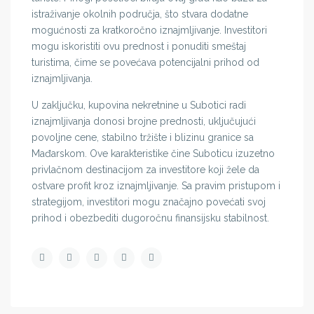
istraživanje okolnih područja, što stvara dodatne
mogućnosti za kratkoročno iznajmljivanje. Investitori
mogu iskoristiti ovu prednost i ponuditi smeštaj
turistima, čime se povećava potencijalni prihod od
iznajmljivanja.
U zaključku, kupovina nekretnine u Subotici radi
iznajmljivanja donosi brojne prednosti, uključujući
povoljne cene, stabilno tržište i blizinu granice sa
Mađarskom. Ove karakteristike čine Suboticu izuzetno
privlačnom destinacijom za investitore koji žele da
ostvare profit kroz iznajmljivanje. Sa pravim pristupom i
strategijom, investitori mogu značajno povećati svoj
prihod i obezbediti dugoročnu finansijsku stabilnost.