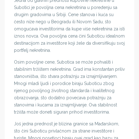
Jedna od glavnih prednosti kupovine nekretnine u
Subotici je povoljna cena nekretnina u poređenju sa
drugim gradovima u Srbiji. Cene stanova i kuća su
često niže nego u Beogradu ili Novom Sadu, što
omogućava investitorima da kupe više nekretnina za isti
iznos novca. Ova povoljna cena čini Suboticu idealnom
destinacijom za investitore koji žele da diversifikuju svoj
portfelj nekretnina.
Osim povoljne cene, Subotica se može pohvaliti i
stabilnim tržištem nekretnina. Grad ima konstantan priliv
stanovništva, što stvara potražnju za iznajmljivanjem.
Mnogi mladi ljudi i porodice biraju Suboticu zbog
njenog povoljnog životnog standarda i kvalitetnog
obrazovanja, što dodatno povećava potražnju za
stanovima i kućama za iznajmljivanje. Ova stabilnost
tržišta može doneti siguran prihod investitorima.
Još jedna prednost je blizina granice sa Mađarskom,
što čini Suboticu privlačnom za strane investitore i
turiste. Mnogi posetioci biraju ovaj grad kao bazu za