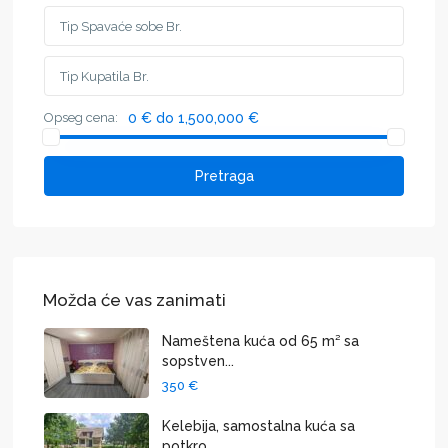
Opseg cena:
0 € do 1,500,000 €
Pretraga
Možda će vas zanimati
Nameštena kuća od 65 m² sa
sopstven...
350 €
Kelebija, samostalna kuća sa
potkro...