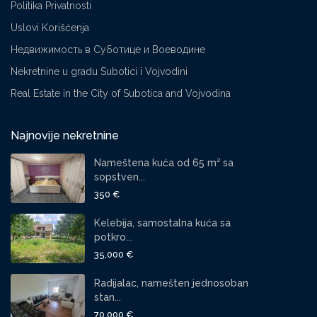
Politika Privatnosti
Uslovi Korišćenja
Недвижимость в Суботице и Воеводине
Nekretnine u gradu Subotici i Vojvodini
Real Estate in the City of Subotica and Vojvodina
Najnovije nekretnine
Nameštena kuća od 65 m² sa
sopstven...
350 €
Kelebija, samostalna kuća sa
potkro...
35,000 €
Radijalac, namešten jednosoban
stan...
70,000 €