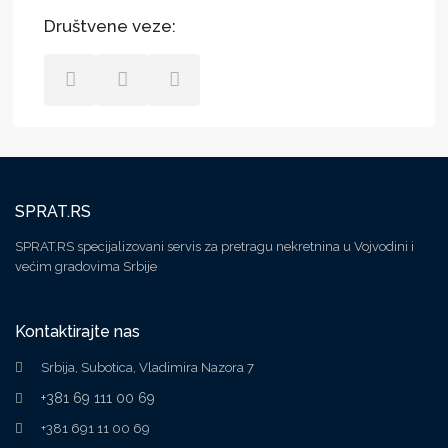
Društvene veze:
SPRAT.RS
SPRAT.RS specijalizovani servis za pretragu nekretnina u Vojvodini i
većim gradovima Srbije
Kontaktirajte nas
Srbija, Subotica, Vladimira Nazora 7
+381 69 111 00 69
+381 691 11 00 69