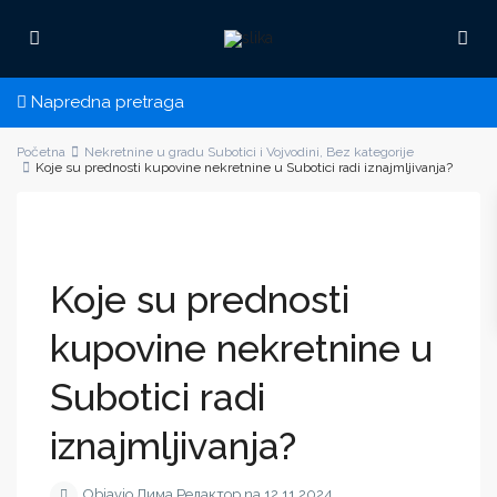
Napredna pretraga
Početna
Nekretnine u gradu Subotici i Vojvodini
,
Bez kategorije
Koje su prednosti kupovine nekretnine u Subotici radi iznajmljivanja?
Koje su prednosti
kupovine nekretnine u
Subotici radi
iznajmljivanja?
Objavio Дима Редактор na 12.11.2024