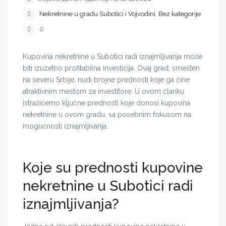
Nekretnine u gradu Subotici i Vojvodini
,
Bez kategorije
0
Kupovina nekretnine u Subotici radi iznajmljivanja može
biti izuzetno profitabilna investicija. Ovaj grad, smešten
na severu Srbije, nudi brojne prednosti koje ga čine
atraktivnim mestom za investitore. U ovom članku
istražićemo ključne prednosti koje donosi kupovina
nekretnine u ovom gradu, sa posebnim fokusom na
mogućnosti iznajmljivanja.
Koje su prednosti kupovine
nekretnine u Subotici radi
iznajmljivanja?