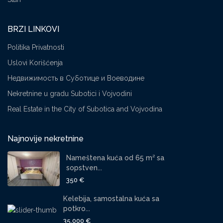
BRZI LINKOVI
Politika Privatnosti
Uslovi Korišćenja
Недвижимость в Суботице и Воеводине
Nekretnine u gradu Subotici i Vojvodini
Real Estate in the City of Subotica and Vojvodina
Najnovije nekretnine
Nameštena kuća od 65 m² sa
sopstven...
350 €
Kelebija, samostalna kuća sa
potkro...
35,000 €