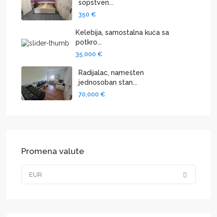
sopstven...
350 €
Kelebija, samostalna kuća sa
potkro...
35,000 €
Radijalac, namešten
jednosoban stan...
70,000 €
Promena valute
EUR