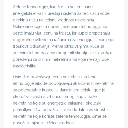
Zelene tehnologije, kao što su solarni paneli,
energetski efikasni uređaji i sistemi za reciklažu vode,
direktno utiču na tržišnu vrednost nekretnina.
Nekretnine koje su opremljene ovim tehnologijama
često imaju višu cenu na tržištu, jer kupci prepoznaju
dugoročne uštede na računima za energiju i smanjenje
troškova održavanja. Prema istraživanjima, kuće sa
zelenim tehnologijama mogu biti skuplje za 10-20% u
poređenju sa sličnim nekretninama koje nemaju ove
karakteristike.
Osim što povećavaju cenu nekretnina, zelene
tehnologije takođe poboljšavaju atraktivnost nekretnina
za potencijalne kupce. U današnjem tržištu, gde je
ekološka svest na vrhuncu, mnogi kupci traže
nekretnine koje su energetski efikasne i ekološki
prihvatljive. Ova potražnja stvara dodatnu vrednost za
nekretnine koje koriste zelene tehnologije, čime se
povećava njihova tržišna vrednost.