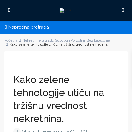
Napredna pretraga
Početna
Nekretnine u gradu Subotici i Vojvodini
,
Bez kategorije
Kako zelene tehnologije utiču na tržišnu vrednost nekretnina.
Kako zelene
tehnologije utiču na
tržišnu vrednost
nekretnina.
Objavio Дима Редактор na 06.11.2024