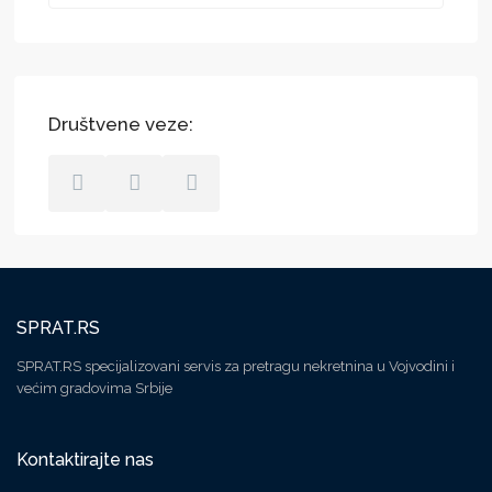
Društvene veze:
SPRAT.RS
SPRAT.RS specijalizovani servis za pretragu nekretnina u Vojvodini i
većim gradovima Srbije
Kontaktirajte nas