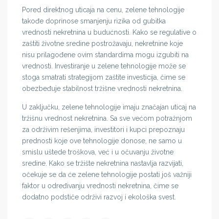
Pored direktnog uticaja na cenu, zelene tehnologije
takođe doprinose smanjenju rizika od gubitka
vrednosti nekretnina u budućnosti. Kako se regulative o
zaštiti životne sredine postrožavaju, nekretnine koje
nisu prilagođene ovim standardima mogu izgubiti na
vrednosti. Investiranje u zelene tehnologije može se
stoga smatrati strategijom zaštite investicija, čime se
obezbeđuje stabilnost tržišne vrednosti nekretnina.
U zaključku, zelene tehnologije imaju značajan uticaj na
tržišnu vrednost nekretnina. Sa sve većom potražnjom
za održivim rešenjima, investitori i kupci prepoznaju
prednosti koje ove tehnologije donose, ne samo u
smislu uštede troškova, već i u očuvanju životne
sredine. Kako se tržište nekretnina nastavlja razvijati,
očekuje se da će zelene tehnologije postati još važniji
faktor u određivanju vrednosti nekretnina, čime se
dodatno podstiče održivi razvoj i ekološka svest.