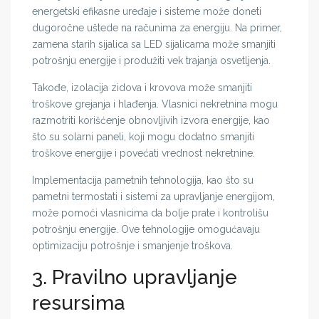
energetski efikasne uređaje i sisteme može doneti
dugoročne uštede na računima za energiju. Na primer,
zamena starih sijalica sa LED sijalicama može smanjiti
potrošnju energije i produžiti vek trajanja osvetljenja.
Takođe, izolacija zidova i krovova može smanjiti
troškove grejanja i hlađenja. Vlasnici nekretnina mogu
razmotriti korišćenje obnovljivih izvora energije, kao
što su solarni paneli, koji mogu dodatno smanjiti
troškove energije i povećati vrednost nekretnine.
Implementacija pametnih tehnologija, kao što su
pametni termostati i sistemi za upravljanje energijom,
može pomoći vlasnicima da bolje prate i kontrolišu
potrošnju energije. Ove tehnologije omogućavaju
optimizaciju potrošnje i smanjenje troškova.
3. Pravilno upravljanje
resursima