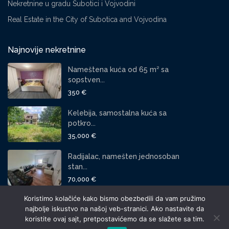
Nekretnine u gradu Subotici i Vojvodini
Real Estate in the City of Subotica and Vojvodina
Najnovije nekretnine
Nameštena kuća od 65 m² sa
sopstven...
350 €
Kelebija, samostalna kuća sa
potkro...
35,000 €
Radijalac, namešten jednosoban
stan...
70,000 €
Koristimo kolačiće kako bismo obezbedili da vam pružimo
DRUŠTVENE LINKOVI:
najbolje iskustvo na našoj veb-stranici. Ako nastavite da
koristite ovaj sajt, pretpostavićemo da se slažete sa tim.