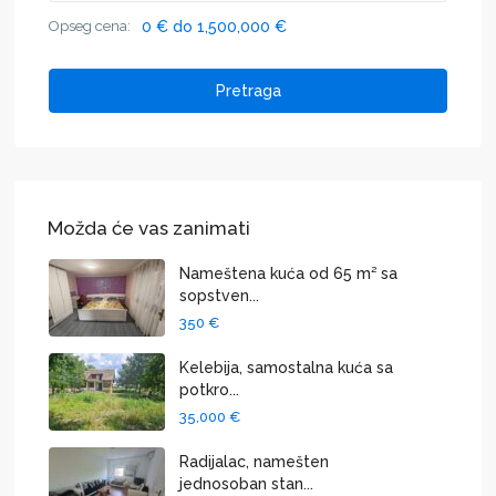
Opseg cena:
0 € do 1,500,000 €
Pretraga
Možda će vas zanimati
Nameštena kuća od 65 m² sa
sopstven...
350 €
Kelebija, samostalna kuća sa
potkro...
35,000 €
Radijalac, namešten
jednosoban stan...