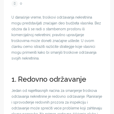
0
U današnje vreme, troškovi održavanja nekretnina
mogu predstavljati značajan deo budžeta vlasnika. Bez
obzira da li se radi o stambenom prostoru ili
komercijalnoj nekretnini, pravilno upravljanje
troškovima može doneti značajne uštede. U ovom
članku ćemo istražiti različite strategije koje vlasnici
mogu primeniti kako bi smanjili troškove održavanja
svojih nekretnina.
1. Redovno održavanje
Jedan od najefikasnijih načina za smanjenje troškova
održavanja nekretnine je redovno održavanje. Planiranje
i sprovođenje redovnih prozora za inspekciju i
održavanje može sprečiti veće probleme koji zahtevaju