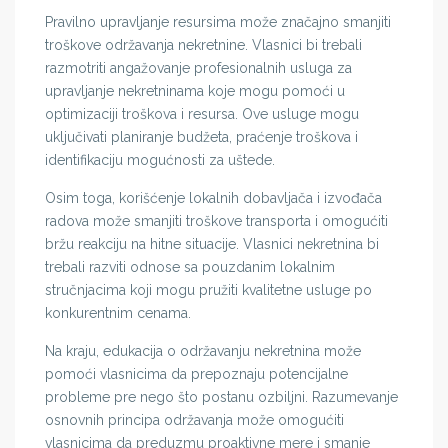
Pravilno upravljanje resursima može značajno smanjiti
troškove održavanja nekretnine. Vlasnici bi trebali
razmotriti angažovanje profesionalnih usluga za
upravljanje nekretninama koje mogu pomoći u
optimizaciji troškova i resursa. Ove usluge mogu
uključivati planiranje budžeta, praćenje troškova i
identifikaciju mogućnosti za uštede.
Osim toga, korišćenje lokalnih dobavljača i izvođača
radova može smanjiti troškove transporta i omogućiti
bržu reakciju na hitne situacije. Vlasnici nekretnina bi
trebali razviti odnose sa pouzdanim lokalnim
stručnjacima koji mogu pružiti kvalitetne usluge po
konkurentnim cenama.
Na kraju, edukacija o održavanju nekretnina može
pomoći vlasnicima da prepoznaju potencijalne
probleme pre nego što postanu ozbiljni. Razumevanje
osnovnih principa održavanja može omogućiti
vlasnicima da preduzmu proaktivne mere i smanje