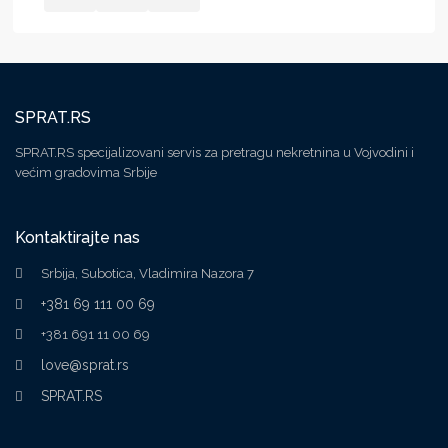
SPRAT.RS
SPRAT.RS specijalizovani servis za pretragu nekretnina u Vojvodini i
većim gradovima Srbije
Kontaktirajte nas
Srbija, Subotica, Vladimira Nazora 7
+381 69 111 00 69
+381 691 11 00 69
love@sprat.rs
SPRAT.RS