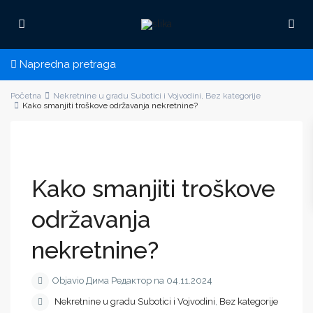
Napredna pretraga
Početna
Nekretnine u gradu Subotici i Vojvodini
,
Bez kategorije
Kako smanjiti troškove održavanja nekretnine?
Kako smanjiti troškove
održavanja
nekretnine?
Objavio Дима Редактор na 04.11.2024
Nekretnine u gradu Subotici i Vojvodini
,
Bez kategorije