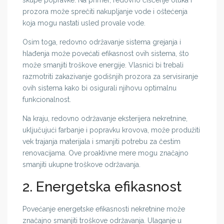
skupe popravke. Na primer, redovno čišćenje oluka i
prozora može sprečiti nakupljanje vode i oštećenja
koja mogu nastati usled provale vode.
Osim toga, redovno održavanje sistema grejanja i
hlađenja može povećati efikasnost ovih sistema, što
može smanjiti troškove energije. Vlasnici bi trebali
razmotriti zakazivanje godišnjih prozora za servisiranje
ovih sistema kako bi osigurali njihovu optimalnu
funkcionalnost.
Na kraju, redovno održavanje eksterijera nekretnine,
uključujući farbanje i popravku krovova, može produžiti
vek trajanja materijala i smanjiti potrebu za čestim
renovacijama. Ove proaktivne mere mogu značajno
smanjiti ukupne troškove održavanja.
2. Energetska efikasnost
Povećanje energetske efikasnosti nekretnine može
značajno smanjiti troškove održavanja. Ulaganje u