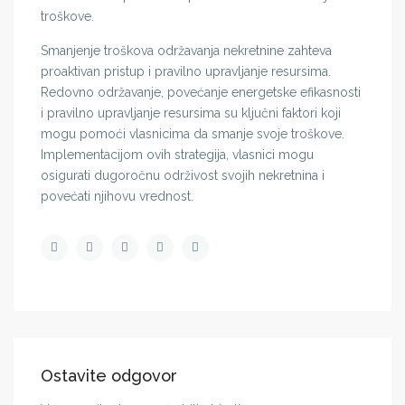
troškove.
Smanjenje troškova održavanja nekretnine zahteva
proaktivan pristup i pravilno upravljanje resursima.
Redovno održavanje, povećanje energetske efikasnosti
i pravilno upravljanje resursima su ključni faktori koji
mogu pomoći vlasnicima da smanje svoje troškove.
Implementacijom ovih strategija, vlasnici mogu
osigurati dugoročnu održivost svojih nekretnina i
povećati njihovu vrednost.
Ostavite odgovor