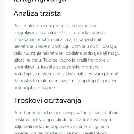
Analiza tržišta
Prvi korak u proceni potencijalne zarade od
iznajmljivanja je analiza tržišta. To podrazumeva
istraživanje trenutnih cena iznajmljivanja sličnih
nekretnina u vašem području. Uzmite u obzir lokaciju,
veličinu, stanje nekretnine i dodatne sadržaje koji mogu
uticati na cenu. Takođe, važno je pratiti trendove u
iznajmljivanju, kao što su sezonske promene i
potražnja za nekretninama. Ova analiza će vam pomoći
da postavite realnu cenu iznajmljivanja koja će privući
potencijalne zakupce.
Troškovi održavanja
Pored prihoda od iznajmljivanja, važno je uzeti u obzir i
troškove održavanja nekretnine. Ovi troškovi mogu
uključivati redovne popravke, čišćenje, osiguranje,
poreze i druge izdatke koji se mogu javiti tokom