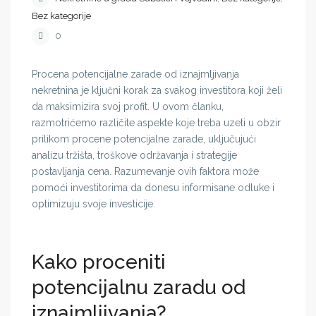
Bez kategorije
0
Procena potencijalne zarade od iznajmljivanja
nekretnina je ključni korak za svakog investitora koji želi
da maksimizira svoj profit. U ovom članku,
razmotrićemo različite aspekte koje treba uzeti u obzir
prilikom procene potencijalne zarade, uključujući
analizu tržišta, troškove održavanja i strategije
postavljanja cena. Razumevanje ovih faktora može
pomoći investitorima da donesu informisane odluke i
optimizuju svoje investicije.
Kako proceniti
potencijalnu zaradu od
iznajmljivanja?