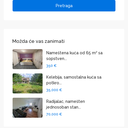
Pretraga
Možda će vas zanimati
Nameštena kuća od 65 m² sa
sopstven...
350 €
Kelebija, samostalna kuća sa
potkro...
35,000 €
Radijalac, namešten
jednosoban stan...
70,000 €