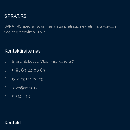
SPRAT.RS
SPRAT.RS specijalizovani servis za pretragu nekretnina u Vojvodini i
većim gradovima Srbije
Kontaktirajte nas
Srbija, Subotica, Vladimira Nazora 7
+381 69 111 00 69
+381 691 11 00 69
love@sprat.rs
SPRAT.RS
Kontakt