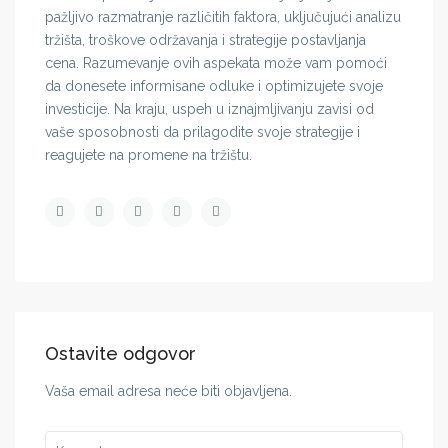
pažljivo razmatranje različitih faktora, uključujući analizu
tržišta, troškove održavanja i strategije postavljanja
cena. Razumevanje ovih aspekata može vam pomoći
da donesete informisane odluke i optimizujete svoje
investicije. Na kraju, uspeh u iznajmljivanju zavisi od
vaše sposobnosti da prilagodite svoje strategije i
reagujete na promene na tržištu.
Ostavite odgovor
Vaša email adresa neće biti objavljena.