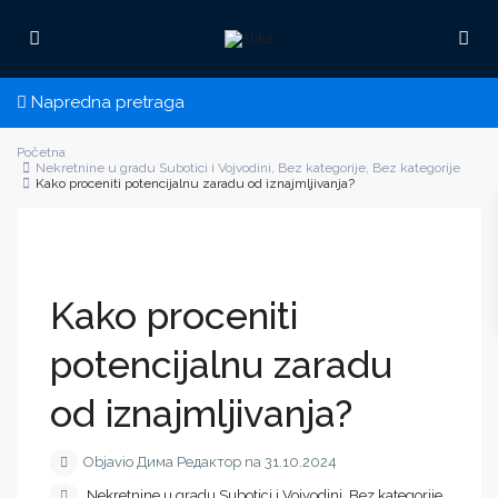
Napredna pretraga
Početna
Nekretnine u gradu Subotici i Vojvodini
,
Bez kategorije
,
Bez kategorije
Kako proceniti potencijalnu zaradu od iznajmljivanja?
Kako proceniti
potencijalnu zaradu
od iznajmljivanja?
Objavio Дима Редактор na 31.10.2024
Nekretnine u gradu Subotici i Vojvodini
,
Bez kategorije
,