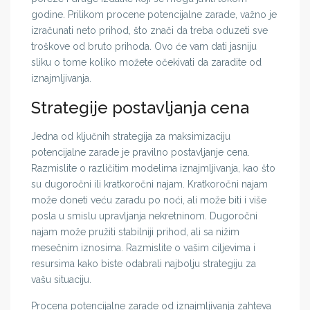
godine. Prilikom procene potencijalne zarade, važno je
izračunati neto prihod, što znači da treba oduzeti sve
troškove od bruto prihoda. Ovo će vam dati jasniju
sliku o tome koliko možete očekivati da zaradite od
iznajmljivanja.
Strategije postavljanja cena
Jedna od ključnih strategija za maksimizaciju
potencijalne zarade je pravilno postavljanje cena.
Razmislite o različitim modelima iznajmljivanja, kao što
su dugoročni ili kratkoročni najam. Kratkoročni najam
može doneti veću zaradu po noći, ali može biti i više
posla u smislu upravljanja nekretninom. Dugoročni
najam može pružiti stabilniji prihod, ali sa nižim
mesečnim iznosima. Razmislite o vašim ciljevima i
resursima kako biste odabrali najbolju strategiju za
vašu situaciju.
Procena potencijalne zarade od iznajmljivanja zahteva