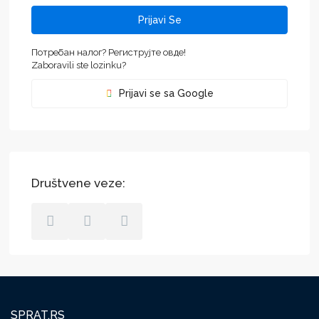
Prijavi Se
Потребан налог? Региструјте овде!
Zaboravili ste lozinku?
Prijavi se sa Google
Društvene veze:
SPRAT.RS