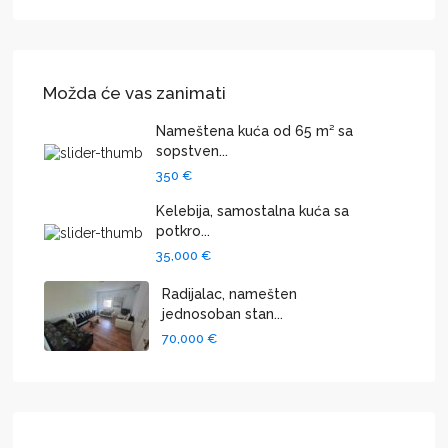
Možda će vas zanimati
Nameštena kuća od 65 m² sa
sopstven...
350 €
Kelebija, samostalna kuća sa
potkro...
35,000 €
Radijalac, namešten
jednosoban stan...
70,000 €