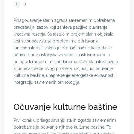
0
Prilagođavanje starih zgrada savremenim potrebama
predstavlja izazov koji zahteva pažljivo planiranje i
kreativna rešenja. Sa rastućim brojem starih objekata
koji se suočavaju sa problemima održavanja i
funkcionalnosti, važno je pronaći načine kako da se
očuva njihova istorijska vrednost, a istovremeno ih
prilagodi modernim standardima. Ovaj članak istražuje
ključne aspekte ovog procesa, uključujući očuvanje
kulturne baštine, unapređenje energetske efikasnosti i
integraciju savremenih tehnologija.
Očuvanje kulturne baštine
Prvi korak u prilagođavanju starih zgrada savremenim
potrebama je očuvanje njihove kulturne baštine. To