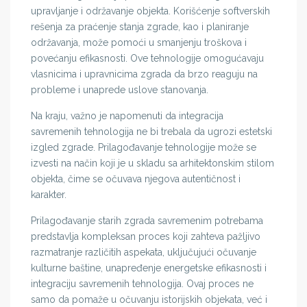
upravljanje i održavanje objekta. Korišćenje softverskih
rešenja za praćenje stanja zgrade, kao i planiranje
održavanja, može pomoći u smanjenju troškova i
povećanju efikasnosti. Ove tehnologije omogućavaju
vlasnicima i upravnicima zgrada da brzo reaguju na
probleme i unaprede uslove stanovanja.
Na kraju, važno je napomenuti da integracija
savremenih tehnologija ne bi trebala da ugrozi estetski
izgled zgrade. Prilagođavanje tehnologije može se
izvesti na način koji je u skladu sa arhitektonskim stilom
objekta, čime se očuvava njegova autentičnost i
karakter.
Prilagođavanje starih zgrada savremenim potrebama
predstavlja kompleksan proces koji zahteva pažljivo
razmatranje različitih aspekata, uključujući očuvanje
kulturne baštine, unapređenje energetske efikasnosti i
integraciju savremenih tehnologija. Ovaj proces ne
samo da pomaže u očuvanju istorijskih objekata, već i