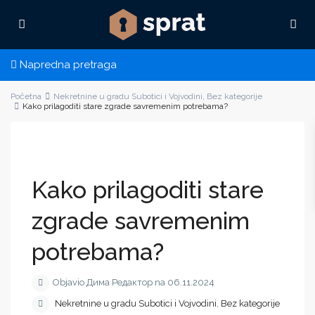
Napredna pretraga
Početna
Nekretnine u gradu Subotici i Vojvodini
,
Bez kategorije
Kako prilagoditi stare zgrade savremenim potrebama?
Kako prilagoditi stare
zgrade savremenim
potrebama?
Objavio Дима Редактор na 06.11.2024
Nekretnine u gradu Subotici i Vojvodini
,
Bez kategorije