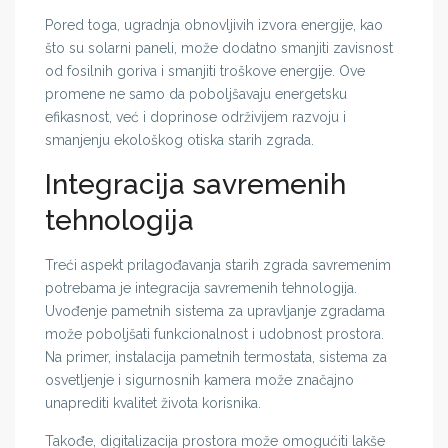
Pored toga, ugradnja obnovljivih izvora energije, kao
što su solarni paneli, može dodatno smanjiti zavisnost
od fosilnih goriva i smanjiti troškove energije. Ove
promene ne samo da poboljšavaju energetsku
efikasnost, već i doprinose održivijem razvoju i
smanjenju ekološkog otiska starih zgrada.
Integracija savremenih
tehnologija
Treći aspekt prilagođavanja starih zgrada savremenim
potrebama je integracija savremenih tehnologija.
Uvođenje pametnih sistema za upravljanje zgradama
može poboljšati funkcionalnost i udobnost prostora.
Na primer, instalacija pametnih termostata, sistema za
osvetljenje i sigurnosnih kamera može značajno
unaprediti kvalitet života korisnika.
Takođe, digitalizacija prostora može omogućiti lakše