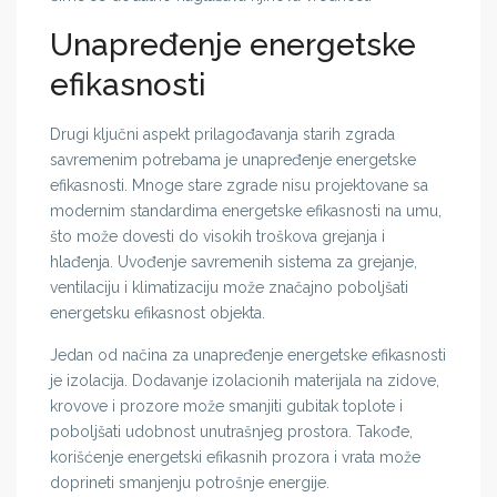
Unapređenje energetske
efikasnosti
Drugi ključni aspekt prilagođavanja starih zgrada
savremenim potrebama je unapređenje energetske
efikasnosti. Mnoge stare zgrade nisu projektovane sa
modernim standardima energetske efikasnosti na umu,
što može dovesti do visokih troškova grejanja i
hlađenja. Uvođenje savremenih sistema za grejanje,
ventilaciju i klimatizaciju može značajno poboljšati
energetsku efikasnost objekta.
Jedan od načina za unapređenje energetske efikasnosti
je izolacija. Dodavanje izolacionih materijala na zidove,
krovove i prozore može smanjiti gubitak toplote i
poboljšati udobnost unutrašnjeg prostora. Takođe,
korišćenje energetski efikasnih prozora i vrata može
doprineti smanjenju potrošnje energije.