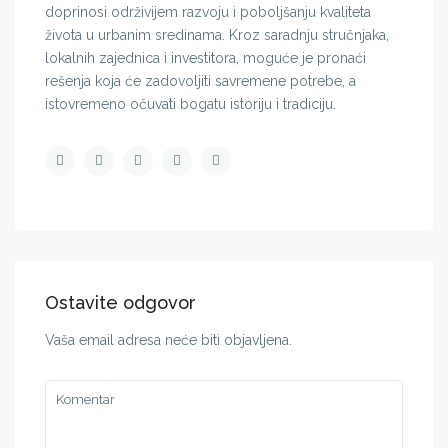
doprinosi održivijem razvoju i poboljšanju kvaliteta
života u urbanim sredinama. Kroz saradnju stručnjaka,
lokalnih zajednica i investitora, moguće je pronaći
rešenja koja će zadovoljiti savremene potrebe, a
istovremeno očuvati bogatu istoriju i tradiciju.
Ostavite odgovor
Vaša email adresa neće biti objavljena.