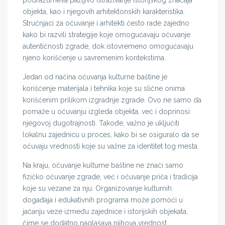
podrazumeva pažljivo istraživanje istorijskog značaja
objekta, kao i njegovih arhitektonskih karakteristika.
Stručnjaci za očuvanje i arhitekti često rade zajedno
kako bi razvili strategije koje omogućavaju očuvanje
autentičnosti zgrade, dok istovremeno omogućavaju
njeno korišćenje u savremenim kontekstima.
Jedan od načina očuvanja kulturne baštine je
korišćenje materijala i tehnika koje su slične onima
korišćenim prilikom izgradnje zgrade. Ovo ne samo da
pomaže u očuvanju izgleda objekta, već i doprinosi
njegovoj dugotrajnosti. Takođe, važno je uključiti
lokalnu zajednicu u proces, kako bi se osiguralo da se
očuvaju vrednosti koje su važne za identitet tog mesta.
Na kraju, očuvanje kulturne baštine ne znači samo
fizičko očuvanje zgrade, već i očuvanje priča i tradicija
koje su vezane za nju. Organizovanje kulturnih
događaja i edukativnih programa može pomoći u
jačanju veze između zajednice i istorijskih objekata,
čime se dodatno naglašava njihova vrednost.