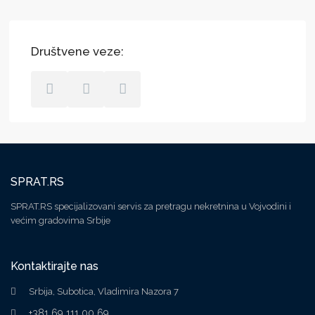
Društvene veze:
SPRAT.RS
SPRAT.RS specijalizovani servis za pretragu nekretnina u Vojvodini i
većim gradovima Srbije
Kontaktirajte nas
Srbija, Subotica, Vladimira Nazora 7
+381 69 111 00 69