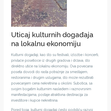
Uticaj kulturnih događaja
na lokalnu ekonomiju
Kulturni događaji, kao što su festivali, izložbe i koncerti,
privlače posetioce iz drugih gradova i država, što
direktno utiče na lokalnu ekonomiju. Ova povećana
poseta dovodi do rasta potražnje za smeštajem,
restoranima i drugim uslugama, što može rezultirati
povećanjem cena nekretnina u okolini. Subotica, sa
svojim bogatim kulturnim nasleđem i raznovrsnim
manifestacijama, postaje atraktivna destinacija za
investitore i kupce nekretnina.
Pored toga, kulturni događaji često podstiču razvoj