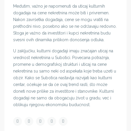
Međutim, važno je napomenuti da uticaj kulturnih
događaja na cene nekretnina može biti i privremen.
Nakon završetka događaja, cene se mogu vratiti na
prethodni nivo, posebno ako se ne održavaju redovno.
Stoga je važno da investitori i kupci nekretnina budu
svesni ovih dinamika prilikom donošenja odluka.
U zaključku, kulturni događaji imaju značajan uticaj na
vrednost nekretnina u Subotici. Povećana potražnja,
promene u demografskoj strukturi i uticaj na cene
nekretnina su samo neki od aspekata koje treba uzeti u
obzir. Kako se Subotica nastavlja razvijati kao kulturni
centar, očekuje se da će ovaj trend rasti, što može
doneti nove prilike za investitore i stanovnike. Kulturni
događaji ne samo da obogaćuju život u gradu, već i
oblikuju njegovu ekonomsku budućnost.