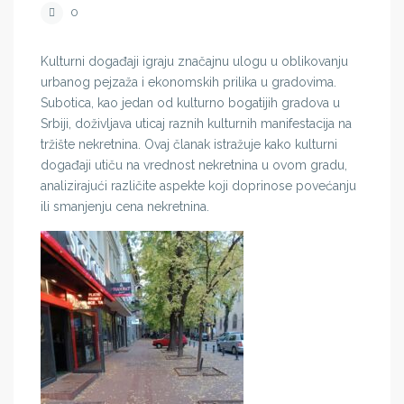
0
Kulturni događaji igraju značajnu ulogu u oblikovanju
urbanog pejzaža i ekonomskih prilika u gradovima.
Subotica, kao jedan od kulturno bogatijih gradova u
Srbiji, doživljava uticaj raznih kulturnih manifestacija na
tržište nekretnina. Ovaj članak istražuje kako kulturni
događaji utiču na vrednost nekretnina u ovom gradu,
analizirajući različite aspekte koji doprinose povećanju
ili smanjenju cena nekretnina.