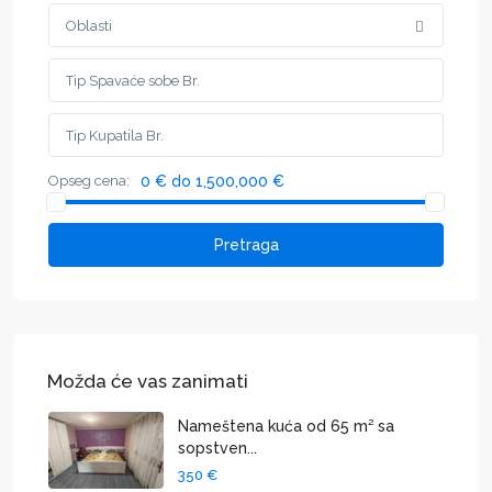
Oblasti
Opseg cena:
0 € do 1,500,000 €
Pretraga
Možda će vas zanimati
Nameštena kuća od 65 m² sa
sopstven...
350 €