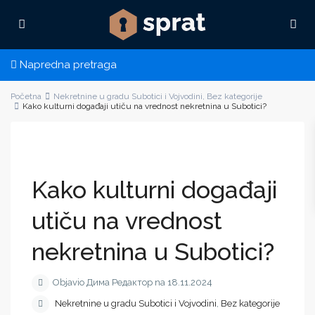
Napredna pretraga
Početna
Nekretnine u gradu Subotici i Vojvodini
,
Bez kategorije
Kako kulturni događaji utiču na vrednost nekretnina u Subotici?
Kako kulturni događaji
utiču na vrednost
nekretnina u Subotici?
Objavio Дима Редактор na 18.11.2024
Nekretnine u gradu Subotici i Vojvodini
,
Bez kategorije