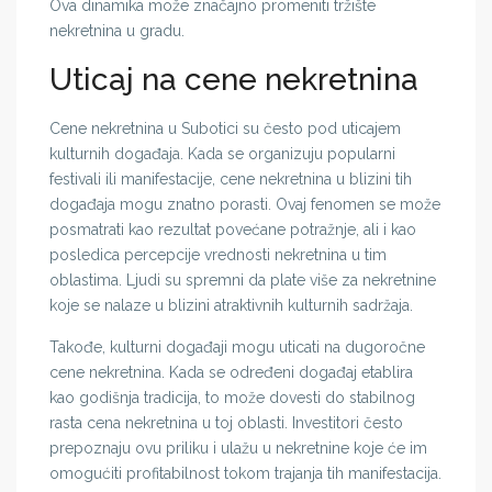
Ova dinamika može značajno promeniti tržište
nekretnina u gradu.
Uticaj na cene nekretnina
Cene nekretnina u Subotici su često pod uticajem
kulturnih događaja. Kada se organizuju popularni
festivali ili manifestacije, cene nekretnina u blizini tih
događaja mogu znatno porasti. Ovaj fenomen se može
posmatrati kao rezultat povećane potražnje, ali i kao
posledica percepcije vrednosti nekretnina u tim
oblastima. Ljudi su spremni da plate više za nekretnine
koje se nalaze u blizini atraktivnih kulturnih sadržaja.
Takođe, kulturni događaji mogu uticati na dugoročne
cene nekretnina. Kada se određeni događaj etablira
kao godišnja tradicija, to može dovesti do stabilnog
rasta cena nekretnina u toj oblasti. Investitori često
prepoznaju ovu priliku i ulažu u nekretnine koje će im
omogućiti profitabilnost tokom trajanja tih manifestacija.