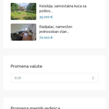
Kelebija, samostalna kuća sa
potkro...
35,000 €
Radijalac, namešten
jednosoban stan...
70,000 €
Promena valute
EUR
Promena mernih jedinica