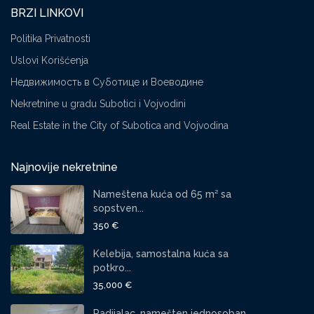
BRZI LINKOVI
Politika Privatnosti
Uslovi Korišćenja
Недвижимость в Суботице и Воеводине
Nekretnine u gradu Subotici i Vojvodini
Real Estate in the City of Subotica and Vojvodina
Najnovije nekretnine
Nameštena kuća od 65 m² sa
sopstven...
350 €
Kelebija, samostalna kuća sa
potkro...
35,000 €
Radijalac, namešten jednosoban