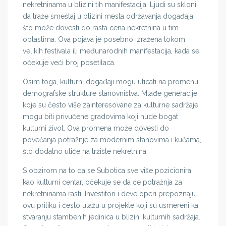
nekretninama u blizini tih manifestacija. Ljudi su skloni
da traže smeštaj u blizini mesta održavanja događaja,
što može dovesti do rasta cena nekretnina u tim
oblastima. Ova pojava je posebno izražena tokom
velikih festivala ili međunarodnih manifestacija, kada se
očekuje veći broj posetilaca.
Osim toga, kulturni događaji mogu uticati na promenu
demografske strukture stanovništva. Mlađe generacije,
koje su često više zainteresovane za kulturne sadržaje,
mogu biti privučene gradovima koji nude bogat
kulturni život. Ova promena može dovesti do
povećanja potražnje za modernim stanovima i kućama,
što dodatno utiče na tržište nekretnina.
S obzirom na to da se Subotica sve više pozicionira
kao kulturni centar, očekuje se da će potražnja za
nekretninama rasti. Investitori i developeri prepoznaju
ovu priliku i često ulažu u projekte koji su usmereni ka
stvaranju stambenih jedinica u blizini kulturnih sadržaja.