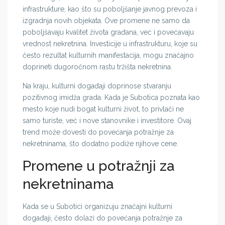
infrastrukture, kao što su poboljšanje javnog prevoza i
izgradnja novih objekata. Ove promene ne samo da
poboljšavaju kvalitet života građana, već i povećavaju
vrednost nekretnina. Investicije u infrastrukturu, koje su
često rezultat kulturnih manifestacija, mogu značajno
doprineti dugoročnom rastu tržišta nekretnina.
Na kraju, kulturni događaji doprinose stvaranju
pozitivnog imidža grada. Kada je Subotica poznata kao
mesto koje nudi bogat kulturni život, to privlači ne
samo turiste, već i nove stanovnike i investitore. Ovaj
trend može dovesti do povećanja potražnje za
nekretninama, što dodatno podiže njihove cene.
Promene u potražnji za
nekretninama
Kada se u Subotici organizuju značajni kulturni
događaji, često dolazi do povećanja potražnje za