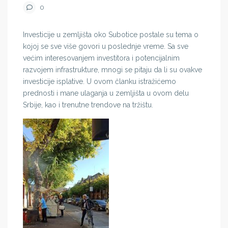
0
Investicije u zemljišta oko Subotice postale su tema o
kojoj se sve više govori u poslednje vreme. Sa sve
većim interesovanjem investitora i potencijalnim
razvojem infrastrukture, mnogi se pitaju da li su ovakve
investicije isplative. U ovom članku istražićemo
prednosti i mane ulaganja u zemljišta u ovom delu
Srbije, kao i trenutne trendove na tržištu.