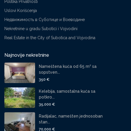
Politika Privatnosti
Uslovi Korišćenja
Недвижимость в Суботице и Воеводине
Nekretnine u gradu Subotici i Vojvodini
Real Estate in the City of Subotica and Vojvodina
Najnovije nekretnine
Nameštena kuća od 65 m² sa
sopstven...
350 €
Kelebija, samostalna kuća sa
potkro...
35,000 €
Radijalac, namešten jednosoban
stan...
70,000 €