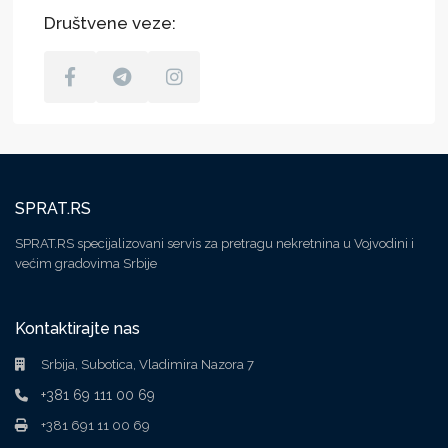
Društvene veze:
SPRAT.RS
SPRAT.RS specijalizovani servis za pretragu nekretnina u Vojvodini i
većim gradovima Srbije
Kontaktirajte nas
Srbija, Subotica, Vladimira Nazora 7
+381 69 111 00 69
+381 691 11 00 69