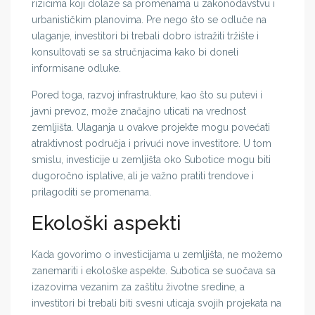
rizicima koji dolaze sa promenama u zakonodavstvu i
urbanističkim planovima. Pre nego što se odluče na
ulaganje, investitori bi trebali dobro istražiti tržište i
konsultovati se sa stručnjacima kako bi doneli
informisane odluke.
Pored toga, razvoj infrastrukture, kao što su putevi i
javni prevoz, može značajno uticati na vrednost
zemljišta. Ulaganja u ovakve projekte mogu povećati
atraktivnost područja i privući nove investitore. U tom
smislu, investicije u zemljišta oko Subotice mogu biti
dugoročno isplative, ali je važno pratiti trendove i
prilagoditi se promenama.
Ekološki aspekti
Kada govorimo o investicijama u zemljišta, ne možemo
zanemariti i ekološke aspekte. Subotica se suočava sa
izazovima vezanim za zaštitu životne sredine, a
investitori bi trebali biti svesni uticaja svojih projekata na