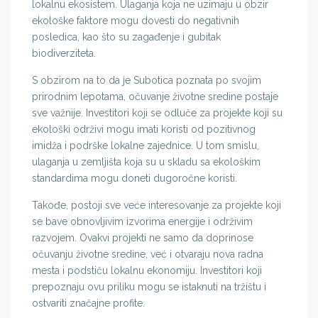
lokalnu ekosistem. Ulaganja koja ne uzimaju u obzir
ekološke faktore mogu dovesti do negativnih
posledica, kao što su zagađenje i gubitak
biodiverziteta.
S obzirom na to da je Subotica poznata po svojim
prirodnim lepotama, očuvanje životne sredine postaje
sve važnije. Investitori koji se odluče za projekte koji su
ekološki održivi mogu imati koristi od pozitivnog
imidža i podrške lokalne zajednice. U tom smislu,
ulaganja u zemljišta koja su u skladu sa ekološkim
standardima mogu doneti dugoročne koristi.
Takođe, postoji sve veće interesovanje za projekte koji
se bave obnovljivim izvorima energije i održivim
razvojem. Ovakvi projekti ne samo da doprinose
očuvanju životne sredine, već i otvaraju nova radna
mesta i podstiču lokalnu ekonomiju. Investitori koji
prepoznaju ovu priliku mogu se istaknuti na tržištu i
ostvariti značajne profite.