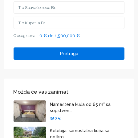
Opseg cena:
0 € do 1,500,000 €
Pretraga
Možda će vas zanimati
Nameštena kuća od 65 m² sa
sopstven...
350 €
Kelebija, samostalna kuća sa
potkro...