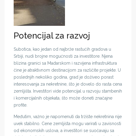
Potencijal za razvoj
Subotica, kao jedan od najbrže rastućih gradova u
Srbiji, nudi brojne mogućnosti za investitore. Njena
blizina granici sa Mađarskom i razvijena infrastruktura
čine je atraktivnom destinacijom za različite projekte. U
poslednjih nekoliko godina, grad je doživeo porast
interesovanja za nekretnine, što je dovelo do rasta cena
zemljišta. Investitori vide potencijal u razvoju stambenih
i komercijalnih objekata, što može doneti značajne
profite.
Međutim, važno je napomenuti da tržište nekretnina nije
uvek stabilno. Cene zemljišta mogu varirati u zavisnosti
od ekonomskih uslova, a investitori se suočavaju sa