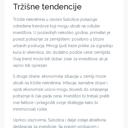
Tržišne tendencije
Tržište nekretnina u okolini Subotice pokazuje
određene trendove koji mogu uticati na odluke
investitora. U poslednjih nekoliko godina, primetan je
porast potražnje za zemljištem, posebno u blizini
urbanih područja. Mnogi ljudi traže prilike za izgradnju
kuća ili vikendica, što dodatno podiže cene zemljišta.
Ovaj trend može biti dobar znak za investitore, ali je
važno biti oprezan.
S druge strane, ekonomska situacija u zemlji može
uticati na tržište nekretnina. Inflacija, kamatne stope i
opšti ekonomski uslovi mogu dovesti do smanjenja
potražnje ili čak pada cena. Investitori bi trebali pratiti
ove faktore i prilagoditi svoje strategije kako bi
minimizovali rizike.
Uprkos izazovima, Subotica i dalje ostaje atraktivna
destinacija za investicije. Sa pravim pristupom i