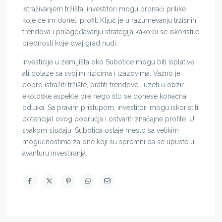
istraživanjem tržišta, investitori mogu pronaći prilike
koje će im doneti profit. Ključ je u razumevanju tržišnih
trendova i prilagođavanju strategija kako bi se iskoristile
prednosti koje ovaj grad nudi.
Investicije u zemljišta oko Subotice mogu biti isplative,
ali dolaze sa svojim rizicima i izazovima. Važno je
dobro istražiti tržište, pratiti trendove i uzeti u obzir
ekološke aspekte pre nego što se donese konačna
odluka. Sa pravim pristupom, investitori mogu iskoristiti
potencijal ovog područja i ostvariti značajne profite. U
svakom slučaju, Subotica ostaje mesto sa velikim
mogućnostima za one koji su spremni da se upuste u
avanturu investiranja.