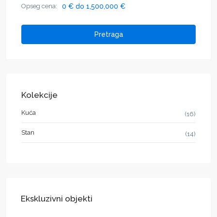
Opseg cena:
0 € do 1,500,000 €
Pretraga
Kolekcije
Kuća
(16)
Stan
(14)
Ekskluzivni objekti