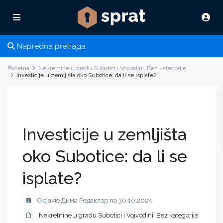
Napredna pretraga
Početna
Nekretnine u gradu Subotici i Vojvodini
,
Bez kategorije
Investicije u zemljišta oko Subotice: da li se isplate?
Investicije u zemljišta
oko Subotice: da li se
isplate?
Objavio Дима Редактор na 30.10.2024
Nekretnine u gradu Subotici i Vojvodini
,
Bez kategorije