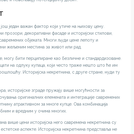
т
 још један важан фактор који утиче на њихову цену.
ни прозори, декоративни фасаде и историјски стилови,
савремених објеката. Многи људи цене лепоту и
чини жељеним местима за живот или рад.
е, могу бити перципиране као безличне и стандардизоване.
ати на одлуку купаца, који често траже нешто што ће им
рошлошћу. Историјска некретнина, с друге стране, нуди ту
ора, историјске зграде пружају више могућности за
очувања оригиналних елемената и интеграције савремених
етнину атрактивном за многе купце. Ова комбинација
ебним и вредним у очима многих.
ама више цени историјска него савремена некретнина су
 естетске аспекте. Историјска некретнина представља не