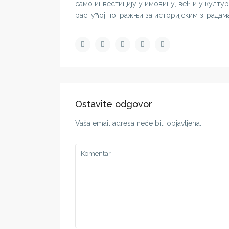
само инвестицију у имовину, већ и у култу
растућој потражњи за историјским зградама
Ostavite odgovor
Vaša email adresa neće biti objavljena.