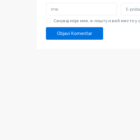
Сачувај моје име, е-пошту и веб место у
SPRAT.RS
Kontakt
SPRAT.RS specijalizovani servis za pretragu
Srbija, 
nekretnina u Vojvodini i većim gradovima
+381 69 
Srbije
love@spr
Kontaktirajte nas
Liste po k
Srbija, Subotica, Vladimira Nazora 7
Kuća
+381 69 111 00 69
Stan
+381 691 11 00 69
love@sprat.rs