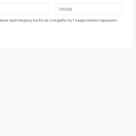
 овом прегледачу веба за следећи пут када коментаришем.
BRZI LINKOVI
Subotica, Vladimira Nazora 7
Politika Privatnosti
111 00 69
Uslovi Korišćenja
at.rs
Недвижимость в Суботице и 
Nekretnine u gradu Subotici i Vo
ategorijama
Real Estate in the City of Suboti
Vojvodina
Najnovije nekretnine