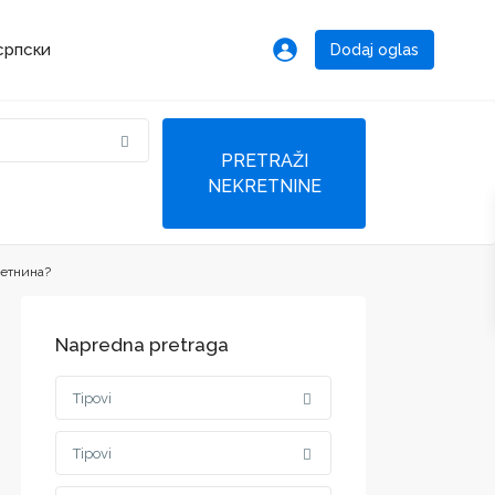
Dodaj oglas
ретнина?
Napredna pretraga
Tipovi
Tipovi