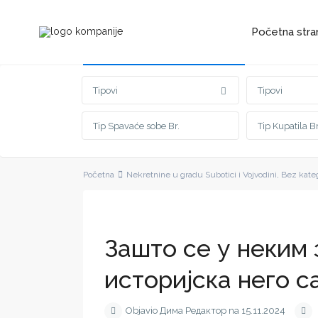
Početna stra
Napredna pretraga
Tipovi
Tipovi
Početna
Nekretnine u gradu Subotici i Vojvodini
,
Bez kateg
Зашто се у неким
историјска него 
Objavio Дима Редактор na 15.11.2024