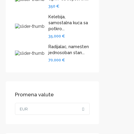
350 €
Kelebija,
samostalna kuća sa
potkro...
35,000 €
Radijalac, namešten
jednosoban stan...
70,000 €
Promena valute
EUR