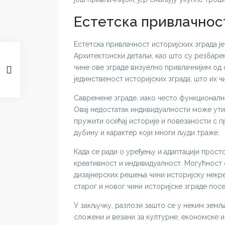
Естетска привлачнос
Естетска привлачност историјских зграда је
Архитектонски детаљи, као што су резбаре
чине ове зграде визуелно привлачнијим од 
јединственост историјских зграда, што их 
Савремене зграде, иако често функционалн
Овај недостатак индивидуалности може утиц
пружити осећај историје и повезаности с п
дубину и карактер који многи људи траже.
Када се ради о уређењу и адаптацији прост
креативност и индивидуалност. Могућност 
дизајнерских решења чини историјску некр
старог и новог чини историјске зграде пос
У закључку, разлози зашто се у неким земљ
сложени и везани за културне, економске и