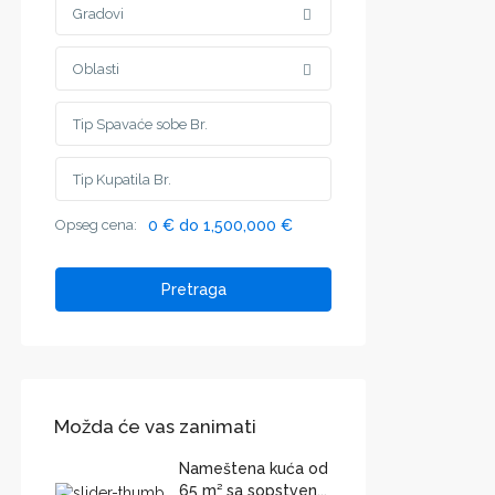
Gradovi
Oblasti
Opseg cena:
0 € do 1,500,000 €
Pretraga
Možda će vas zanimati
Nameštena kuća od
65 m² sa sopstven...