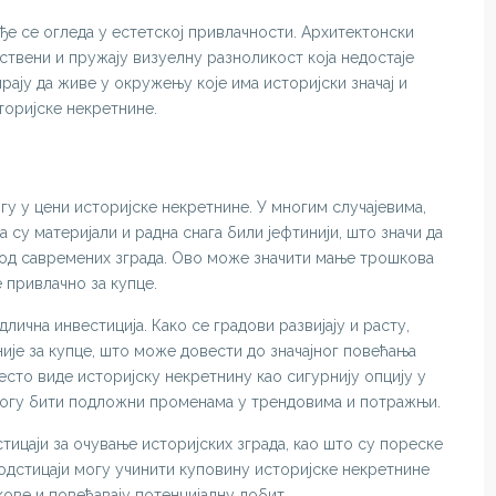
ђе се огледа у естетској привлачности. Архитектонски
нствени и пружају визуелну разноликост која недостаје
ају да живе у окружењу које има историјски значај и
торијске некретнине.
гу у цени историјске некретнине. У многим случајевима,
а су материјали и радна снага били јефтинији, што значи да
е од савремених зграда. Ово може значити мање трошкова
 привлачно за купце.
лична инвестиција. Како се градови развијају и расту,
није за купце, што може довести до значајног повећања
сто виде историјску некретнину као сигурнију опцију у
могу бити подложни променама у трендовима и потражњи.
тицаји за очување историјских зграда, као што су пореске
одстицаји могу учинити куповину историјске некретнине
кове и повећавају потенцијалну добит.