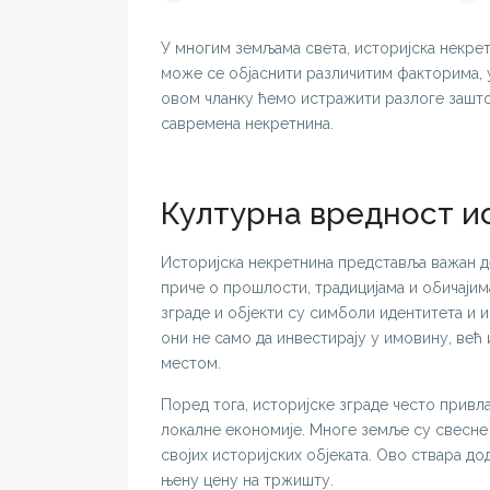
У многим земљама света, историјска некрет
може се објаснити различитим факторима, у
овом чланку ћемо истражити разлоге зашто
савремена некретнина.
Културна вредност и
Историјска некретнина представља важан д
приче о прошлости, традицијама и обичајим
зграде и објекти су симболи идентитета и и
они не само да инвестирају у имовину, већ 
местом.
Поред тога, историјске зграде често привл
локалне економије. Многе земље су свесне 
својих историјских објеката. Ово ствара 
њену цену на тржишту.