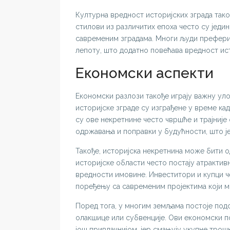
Културна вредност историјских зграда тако
стилови из различитих епоха често су једи
савременим зградама. Многи људи преферир
лепоту, што додатно повећава вредност ис
Економски аспекти
Економски разлози такође играју важну уло
историјске зграде су изграђене у време кад
су ове некретнине често чвршће и трајниј
одржавања и поправки у будућности, што је
Такође, историјска некретнина може бити од
историјске области често постају атрактив
вредности имовине. Инвеститори и купци че
поређењу са савременим пројектима који 
Поред тога, у многим земљама постоје подс
олакшице или субвенције. Ови економски п
још привлачнијом, јер смањују укупне трош