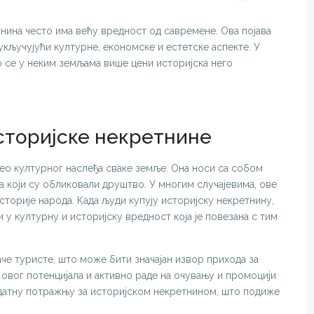
нина често има већу вредност од савремене. Ова појава
кључујући културне, економске и естетске аспекте. У
 се у неким земљама више цени историјска него
сторијске некретнине
ео културног наслеђа сваке земље. Она носи са собом
а који су обликовали друштво. У многим случајевима, ове
сторије народа. Када људи купују историјску некретнину,
и у културну и историјску вредност која је повезана с тим
аче туристе, што може бити значајан извор прихода за
овог потенцијала и активно раде на очувању и промоцији
додатну потражњу за историјском некретнином, што подиже