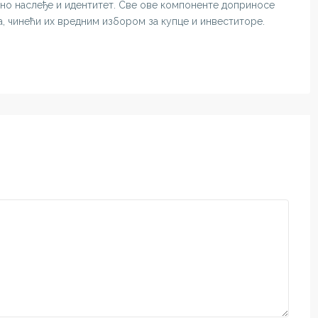
рно наслеђе и идентитет. Све ове компоненте доприносе
, чинећи их вредним избором за купце и инвеститоре.