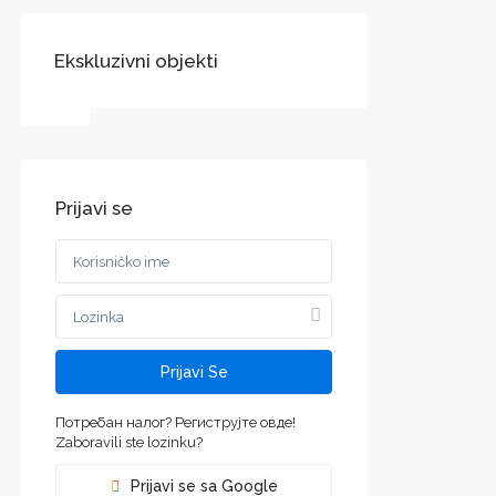
Ekskluzivni objekti
DRUŠTVENE LINKOVI:
Prijavi se
Воеводине
jvodini
ca and
Prijavi Se
Потребан налог? Региструјте овде!
Zaboravili ste lozinku?
Prijavi se sa Google