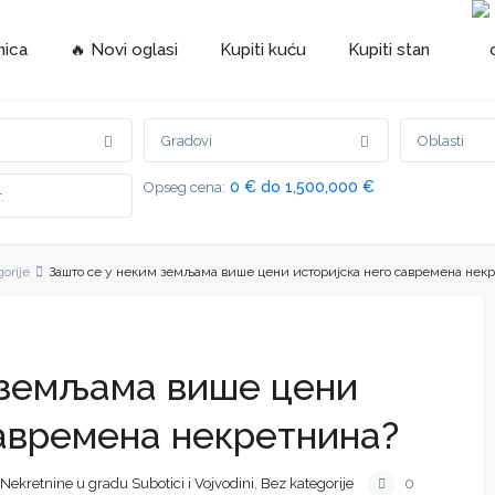
nica
🔥 Novi oglasi
Kupiti kuću
Kupiti stan
Gradovi
Oblasti
0 € do 1,500,000 €
Opseg cena:
orije
Зашто се у неким земљама више цени историјска него савремена нек
 земљама више цени
савремена некретнина?
Nekretnine u gradu Subotici i Vojvodini
,
Bez kategorije
0