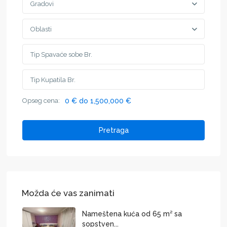
Gradovi
Oblasti
Opseg cena:
0 € do 1,500,000 €
Pretraga
Možda će vas zanimati
Nameštena kuća od 65 m² sa
sopstven...