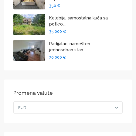
350 €
Kelebija, samostalna kuća sa
potkro...
35,000 €
Radijalac, namešten
jednosoban stan...
70,000 €
Promena valute
EUR