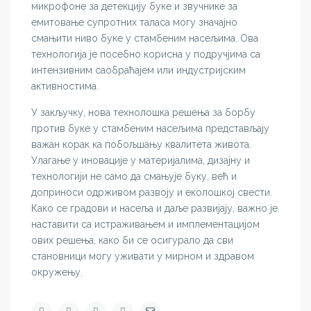
микрофоне за детекцију буке и звучнике за
емитовање супротних таласа могу значајно
смањити ниво буке у стамбеним насељима. Ова
технологија је посебно корисна у подручјима са
интензивним саобраћајем или индустријским
активностима.
У закључку, нова технолошка решења за борбу
против буке у стамбеним насељима представљају
важан корак ка побољшању квалитета живота.
Улагање у иновације у материјалима, дизајну и
технологији не само да смањује буку, већ и
доприноси одрживом развоју и еколошкој свести.
Како се градови и насеља и даље развијају, важно је
наставити са истраживањем и имплементацијом
ових решења, како би се осигурало да сви
становници могу уживати у мирном и здравом
окружењу.