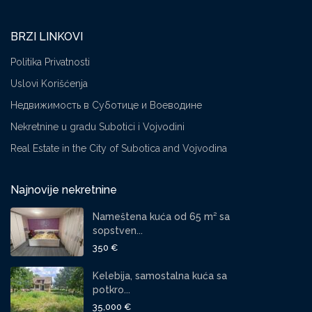
BRZI LINKOVI
Politika Privatnosti
Uslovi Korišćenja
Недвижимость в Суботице и Воеводине
Nekretnine u gradu Subotici i Vojvodini
Real Estate in the City of Subotica and Vojvodina
Najnovije nekretnine
Nameštena kuća od 65 m² sa
sopstven...
350 €
Kelebija, samostalna kuća sa
potkro...
35,000 €