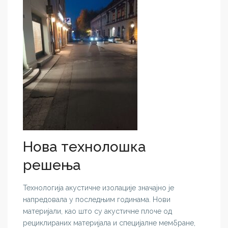
Нова технолошка
решења
Технологија акустичне изолације значајно је
напредовала у последњим годинама. Нови
материјали, као што су акустичне плоче од
рециклираних материјала и специјалне мембране,