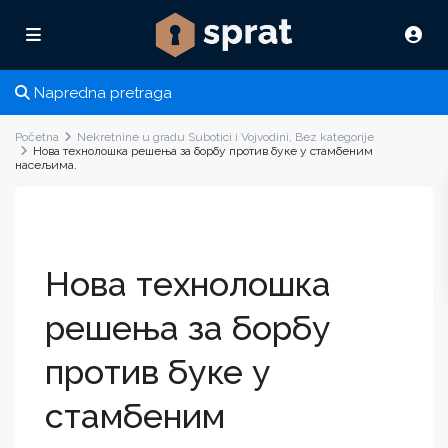
Napredna pretraga
Početna
Nekretnine u gradu Subotici i Vojvodini
,
Bez kategorije
Нова технолошка решења за борбу против буке у стамбеним
насељима.
Нова технолошка
решења за борбу
против буке у
стамбеним