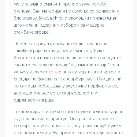
могу значајно смањити пренос звука између
станова. Ови материјали не само да су ефикасни у
блокирању буке, већ су и еколошки прихватљиви,
што их чини идеалним избором за модерне
стамбене зграде.
Поред материјала, иновације у дизајну зграда
такође играју важну улогу у смањењу буке.
Архитекти и инжењери све више користе концепте
као што су „зелене зграде“ и „паметни дизајн“, који
укључују елементе као што су вертикални вртovi и
специјалне фасаде које апсорбују звук. Ови дизајни
не само да побољшавају акустичне перформансе,
већ и доприносе естетској вредности и
одрживости зграда.
Технологија активне контроле буке представља још
један иновативан приступ. Ова решења користе
сензоре и звучне таласе за „неутрализацију“ буке у
реалном времену. На пример, системи који користе