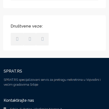
Društvene veze:
SPRAT.RS
SPRAT.RS specijalizovani servis za pretragu nekretnina u Vojvodini i
većim gradovima Srbije
Kontaktirajte nas