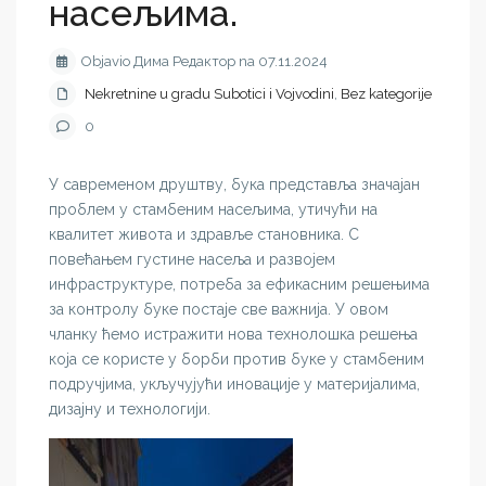
насељима.
Objavio Дима Редактор na 07.11.2024
Nekretnine u gradu Subotici i Vojvodini
,
Bez kategorije
0
У савременом друштву, бука представља значајан
проблем у стамбеним насељима, утичући на
квалитет живота и здравље становника. С
повећањем густине насеља и развојем
инфраструктуре, потреба за ефикасним решењима
за контролу буке постаје све важнија. У овом
чланку ћемо истражити нова технолошка решења
која се користе у борби против буке у стамбеним
подручјима, укључујући иновације у материјалима,
дизајну и технологији.